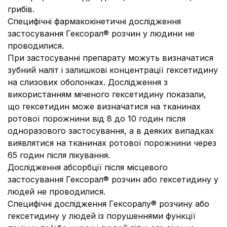
грибів.
Специфічні фармакокінетичні дослідження
застосування Гексорал® розчин у людини не
проводилися.
При застосуванні препарату можуть визначатися
зубний наліт і залишкові концентрації гексетидину
на слизових оболонках. Дослідження з
використанням міченого гексетидину показали,
що гексетидин може визначатися на тканинах
ротової порожнини від 8 до 10 годин після
одноразового застосування, а в деяких випадках
виявлятися на тканинах ротової порожнини через
65 годин після лікування.
Дослідження абсорбції після місцевого
застосування Гексорал® розчин або гексетидину у
людей не проводилися.
Специфічні дослідження Гексоралу® розчину або
гексетидину у людей із порушеннями функції