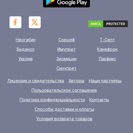
Неогабин
Сорцеф
Т-Септ
Виданол
Имупрет
Канефрон
Укрлив
Зиомицин
Ларфикс
Синупрет
Лицензии и свидетельства
Авторы
Наши партнёры
Пользовательское соглашение
Политика конфиденциальности
Контакты
Способы доставки и оплаты
Условия возврата товаров