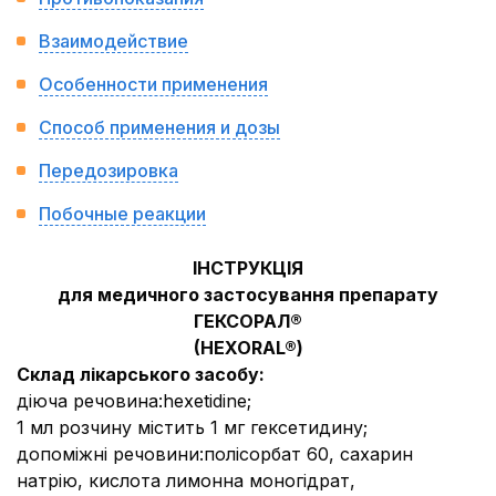
Взаимодействие
Особенности применения
Способ применения и дозы
Передозировка
Побочные реакции
ІНСТРУКЦІЯ
для медичного застосування препарату
ГЕКСОРАЛ®
(HEXORAL®)
Склад лікарського засобу:
діюча речовина
:
hexetidine;
1 мл розчину містить 1 мг гексетидину;
допоміжні речовини
:
полісорбат 60, сахарин
натрію, кислота лимонна моногідрат,