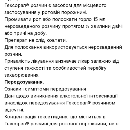
Гексорал® розчин є засобом для місцевого
застосування у ротовій порожнині.
Промивати рот або полоскати горло 15 мл
нерозведеного розчину протягом ½ хвилини двічі
або тричі на добу.
Препарат не слід ковтати.
Для полоскання використовується нерозведений
розчин.
Тривалість лікування визначає лікар залежно від
ступеня тяжкості та особливостей перебігу
захворювання.
Передозування.
Ознаки і симптоми передозування
Дані щодо виникнення алкогольної інтоксикації
внаслідок передозування Гексорал® розчином
відсутні.
Концентрація гексетидину, що міститься в
Гексорал® розчині для ротової порожнини, не є