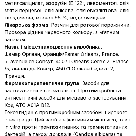
метилсаліцилат, азорубін (Е 122), левоментол, олія
м’яти перцевої, олія анісова, олія евкаліптова, олія
гвоздикова, етанол 96 %, вода очищена.
Лікарська форма.
Розчин для ротової порожнини.
Прозора рідина червоного кольору, з м’ятним
запахом.
Назва і місцезнаходження виробника.
Фамар Орлеан, Франція/Famar Orleans, France.
5, avenue de Concyr, 45071 Orleans Cedex 2, France
/5, авеню де Консір, 45071 Орлеан Седекс 2,
Франція.
Фармакотерапевтична група.
Засоби для
застосування в стоматології. Протимікробні та
антисептичні засоби для місцевого застосування.
Код АТС А01А В12.
Гексетидин є протимікробним засобом широкого
спектра дії. Цей засіб є ефективним як
in vivo
, так і
in vitro
проти грампозитивних та грамнегативних
бактерій, а також дріжджів (
Candida albicans
) та