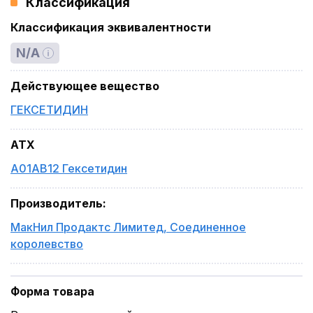
Классификация
Классификация эквивалентности
N/A
Действующее вещество
ГЕКСЕТИДИН
ATX
A01AB12 Гексетидин
Производитель
:
МакНил Продактс Лимитед
,
Соединенное
королевство
Форма товара