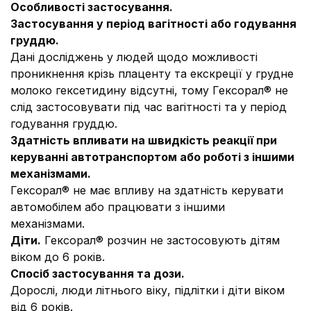
Особливості застосування.
Застосування у період вагітності або годування
груддю
.
Дані досліджень у людей щодо можливості
проникнення крізь плаценту та екскреції у грудне
молоко гексетидину відсутні, тому Гексорал® не
слід застосовувати під час вагітності та у період
годування груддю.
Здатність впливати на швидкість реакції при
керуванні автотранспортом або роботі з іншими
механізмами.
Гексорал® не має впливу на здатність керувати
автомобілем або працювати з іншими
механізмами.
Діти.
Гексорал® розчин не застосовують дітям
віком до 6 років.
Спосіб застосування та дози.
Дорослі, люди літнього віку, підлітки і діти віком
від 6 років.