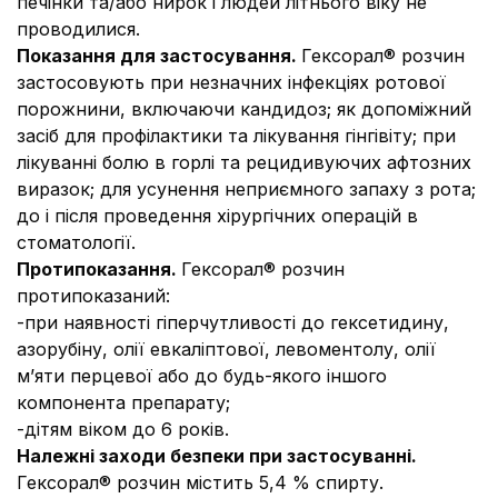
печінки та/або нирок і людей літнього віку не
проводилися.
Показання
для застосування.
Гексорал® розчин
застосовують при незначних інфекціях ротової
порожнини, включаючи кандидоз; як допоміжний
засіб для профілактики та лікування гінгівіту; при
лікуванні болю в горлі та рецидивуючих афтозних
виразок; для усунення неприємного запаху з рота;
до і після проведення хірургічних операцій в
стоматології.
Протипоказання.
Гексорал® розчин
протипоказаний:
-
при наявності гіперчутливості до гексетидину,
азорубіну, олії евкаліптової, левоментолу, олії
м’яти перцевої або до будь-якого іншого
компонента препарату;
-
дітям віком до 6 років.
Належні заходи безпеки при застосуванні.
Гексорал® розчин містить 5,4 % спирту.