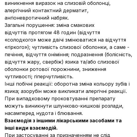
виникнення виразок на слизовій оболонці,
алергічний контактний дерматит,
ангіоневротичний набряк.
Загальні порушення:
зміна смакових
відчуттів протягом 48 годин (відчуття
«солодкого» може двічі змінюватися на відчуття
«гіркого»); чутливість слизової оболонки, а саме -
печіння, відчуття оніміння; подразнення (болісність,
відчуття жару, свербіж) язика та/або слизової
оболонки ротової порожнини, зниження
чутливості; гіперчутливість.
Інші
побічні реакції
:
оборотна зміна кольору зубів і
язика; азорубін може викликати алергічні реакції.
При випадковому проковтуванні препарату
можуть виникнути шлунково-кишкові розлади,
насамперед нудота і блювання.
Взаємодія з іншими лікарськими засобами
та
інші види взаємодій.
При застосуванні за призначенням не слід