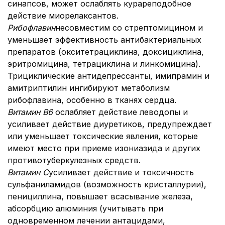
синапсов, может ослаблять курареподобное
действие миорелаксантов.
Рибофлавин
несовместим со стрептомицином и
уменьшает эффективность антибактериальных
препаратов (окситетрациклина, доксициклина,
эритромицина, тетрациклина и линкомицина).
Трициклические антидепрессанты, имипрамин и
амитриптилин ингибируют метаболизм
рибофлавина, особенно в тканях сердца.
Витамин В6
ослабляет действие леводопы и
усиливает действие диуретиков, предупреждает
или уменьшает токсические явления, которые
имеют место при приеме изониазида и других
противотуберкулезных средств.
Витамин С
усиливает действие и токсичность
сульфаниламидов (возможность кристаллурии),
пенициллина, повышает всасывание железа,
абсорбцию алюминия (учитывать при
одновременном лечении антацидами,