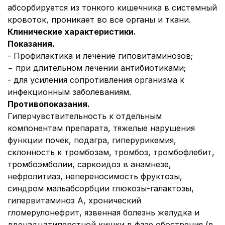
абсорбируется из тонкого кишечника в системный
кровоток, проникает во все органы и ткани.
Клинические характеристики.
Показания
.
- Профилактика и лечение гиповитаминозов;
− при длительном лечении антибиотиками;
- для усиления сопротивления организма к
инфекционным заболеваниям.
Противопоказания
.
Гиперчувствительность к отдельным
компонентам препарата, тяжелые нарушения
функции почек, подагра, гиперурикемия,
склонность к тромбозам, тромбоз, тромбофлебит,
тромбоэмболии, саркоидоз в анамнезе,
нефролитиаз, непереносимость фруктозы,
синдром мальабсорбции глюкозы-галактозы,
гипервитаминоз А, хронический
гломерулонефрит, язвенная болезнь желудка и
двенадцатиперстной кишки в фазе обострения (в