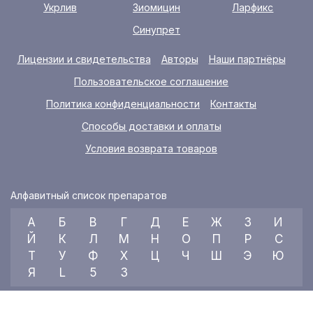
Укрлив
Зиомицин
Ларфикс
Синупрет
Лицензии и свидетельства
Авторы
Наши партнёры
Пользовательское соглашение
Политика конфиденциальности
Контакты
Способы доставки и оплаты
Условия возврата товаров
Алфавитный список препаратов
А
Б
В
Г
Д
Е
Ж
З
И
Й
К
Л
М
Н
О
П
Р
С
Т
У
Ф
Х
Ц
Ч
Ш
Э
Ю
Я
L
5
3
© 2026 RX index, ООО «УКРАИНСКИЙ МЕДИЦИНСКИЙ ВЕСТНИК»