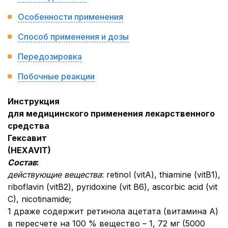
Особенности применения
Способ применения и дозы
Передозировка
Побочные реакции
Инструкция
для медицинского применения лекарственного
средства
Гексавит
(HEXAVIT)
Состав
:
действующие вещества
: retinol (vitA), thiamine (vitB1),
riboflavin (vitB2), pyridoxine (vit B6), ascorbic acid (vit
C), nicotinamide;
1 драже содержит ретинола ацетата (витамина А)
в пересчете на 100 % вещество – 1, 72 мг (5000