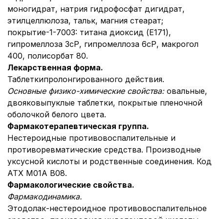
моногидрат, натрия гидрофосфат дигидрат,
этилцеллюлоза, тальк, магния стеарат;
покрытие-1-7003: титана диоксид (E171),
гипромеллоза 3сР, гипромеллоза 6сР, макрогол
400, полисорбат 80.
Лекарственная форма.
Таблетки
пролонгированного действия.
Основные физико-химические свойства:
овальные,
двояковыпуклые таблетки, покрытые пленочной
оболочкой белого цвета.
Фармакотерапевтическая группа.
Нестероидные противовоспалительные и
противоревматические средства. Производные
уксусной кислоты и родственные соединения. Код
АТХ М01А В08.
Фармакологические свойства.
Фармакодинамика.
Этодолак-нестероидное противовоспалительное