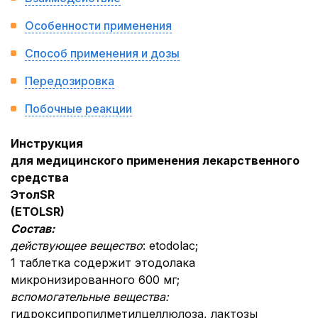
Особенности применения
Способ применения и дозы
Передозировка
Побочные реакции
Инструкция
для медицинского применения лекарственного
средства
Этол
SR
(
ETOL
SR
)
Состав:
действующее вещество
: etodolac;
1 таблетка содержит этодолака
микронизированного 600 мг;
вспомогательные вещества:
гидроксипропилметилцеллюлоза, лактозы