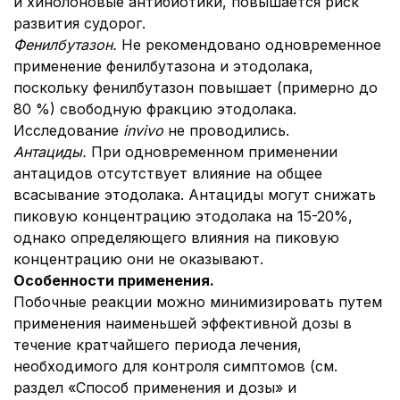
и хинолоновые антибиотики, повышается риск
развития судорог.
Фенилбутазон.
Не рекомендовано одновременное
применение фенилбутазона и этодолака,
поскольку фенилбутазон повышает (примерно до
80 %) свободную фракцию этодолака.
Исследование
in
vivo
не проводились.
Антациды.
При одновременном применении
антацидов отсутствует влияние на общее
всасывание этодолака. Антациды могут снижать
пиковую концентрацию этодолака на 15-20%,
однако определяющего влияния на пиковую
концентрацию они не оказывают.
Особенности применения.
Побочные реакции можно минимизировать путем
применения наименьшей эффективной дозы в
течение кратчайшего периода лечения,
необходимого для контроля симптомов (см.
раздел «Способ применения и дозы» и