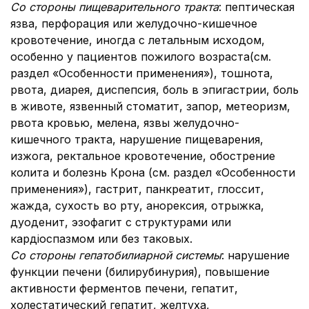
Со стороны пищеварительного тракта
: пептическая
язва, перфорация или желудочно-кишечное
кровотечение, иногда с летальным исходом,
особенно у пациентов пожилого возраста(см.
раздел «Особенности применения»), тошнота,
рвота, диарея, диспепсия, боль в эпигастрии, боль
в животе, язвенный стоматит, запор, метеоризм,
рвота кровью, мелена, язвы желудочно-
кишечного тракта, нарушение пищеварения,
изжога, ректальное кровотечение, обострение
колита и болезнь Крона (см. раздел «Особенности
применения»), гастрит, панкреатит, глоссит,
жажда, сухость во рту, анорексия, отрыжка,
дуоденит, эзофагит с структурами или
кардіоспазмом или без таковых.
Со стороны гепатобилиарной системы
: нарушение
функции печени (билирубинурия), повышение
активности ферментов печени, гепатит,
холестатический гепатит, желтуха,