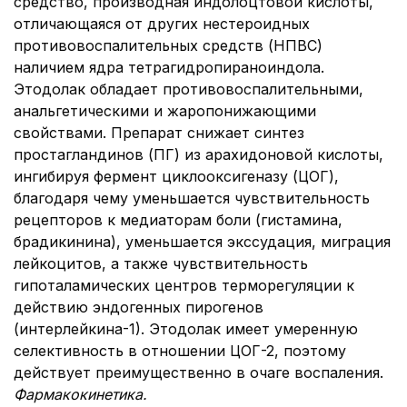
средство, производная индолоцтовой кислоты,
отличающаяся от других нестероидных
противовоспалительных средств (НПВС)
наличием ядра тетрагидропираноиндола.
Этодолак обладает противовоспалительными,
анальгетическими и жаропонижающими
свойствами. Препарат снижает синтез
простагландинов (ПГ) из арахидоновой кислоты,
ингибируя фермент циклооксигеназу (ЦОГ),
благодаря чему уменьшается чувствительность
рецепторов к медиаторам боли (гистамина,
брадикинина), уменьшается экссудация, миграция
лейкоцитов, а также чувствительность
гипоталамических центров терморегуляции к
действию эндогенных пирогенов
(интерлейкина-1). Этодолак имеет умеренную
селективность в отношении ЦОГ-2, поэтому
действует преимущественно в очаге воспаления.
Фармакокинетика
.