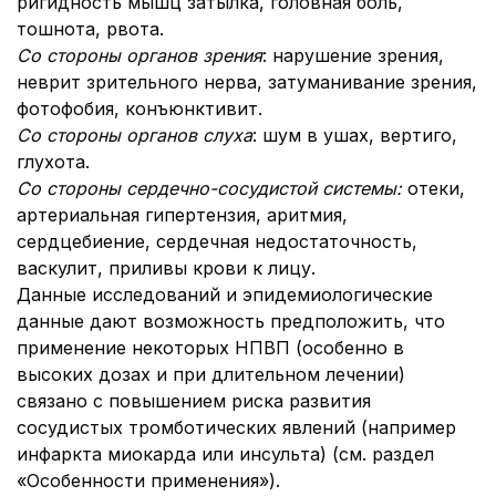
ригидность мышц затылка, головная боль,
тошнота, рвота.
Со стороны органов зрения
: нарушение зрения,
неврит зрительного нерва, затуманивание зрения,
фотофобия, конъюнктивит.
Со стороны органов слуха
: шум в ушах, вертиго,
глухота.
Со стороны сердечно-сосудистой системы:
отеки,
артериальная гипертензия, аритмия,
сердцебиение, сердечная недостаточность,
васкулит, приливы крови к лицу.
Данные исследований и эпидемиологические
данные дают возможность предположить, что
применение некоторых НПВП (особенно в
высоких дозах и при длительном лечении)
связано с повышением риска развития
сосудистых тромботических явлений (например
инфаркта миокарда или инсульта) (см. раздел
«Особенности применения»).