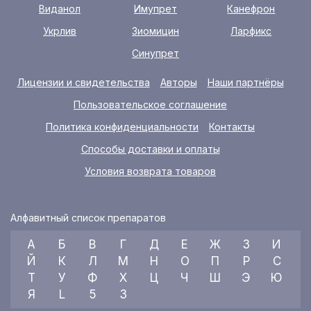
Виданол
Имупрет
Канефрон
Укрлив
Зиомицин
Ларфикс
Синупрет
Лицензии и свидетельства
Авторы
Наши партнёры
Пользовательское соглашение
Политика конфиденциальности
Контакты
Способы доставки и оплаты
Условия возврата товаров
Алфавитный список препаратов
А
Б
В
Г
Д
Е
Ж
З
И
Й
К
Л
М
Н
О
П
Р
С
Т
У
Ф
Х
Ц
Ч
Ш
Э
Ю
Я
L
5
3