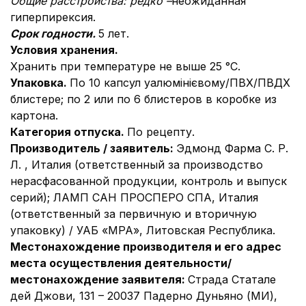
Общие расстройства: редко –
неожиданная
гиперпирексия.
Срок годности.
5 лет.
Условия хранения.
Хранить при температуре не выше 25 °C.
Упаковка.
По 10 капсул уалюмінієвому/ПВХ/ПВДХ
блистере; по 2 или по 6 блистеров в коробке из
картона.
Категория отпуска.
По рецепту.
Производитель / заявитель:
Эдмонд Фарма С. Р.
Л. , Италия (ответственный за производство
нерасфасованной продукции, контроль и выпуск
серий); ЛАМП САН ПРОСПЕРО СПА, Италия
(ответственный за первичную и вторичную
упаковку) / УАБ «МРА», Литовская Республика.
Местонахождение производителя и его адрес
места осуществления деятельности/
местонахождение заявителя:
Страда Статале
дей Джови, 131 – 20037 Падерно Дуньяно (МИ),