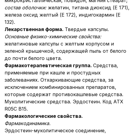
микрокристаллическая, повидон, магния стеарат;
состав оболочки:
желатин, титана диоксид (E 171),
железа оксид желтый (E 172), индигокармин (E
132).
Лекарственная форма.
Твердые капсулы.
Основные физико-химические свойства:
желатиновые капсулы с желтым корпусом и
зеленой крышечкой, содержащей пыль от белого
до почти белого цвета.
Фармакотерапевтическая группа.
Средства,
применяемые при кашле и простудных
заболеваниях. Отхаркивающие средства, за
исключением комбинированных препаратов,
которые содержат противокашлевые средства.
Муколитические средства. Эрдостеин. Код АТХ
R05C B15.
Фармакологические свойства.
Фармакодинамика.
Эрдостеин-муколитическое соединение,