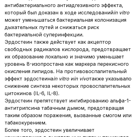
антибактериального антиадгезивного эффекта,
который был доказан в ходе исследований
in vitro
может уменьшаться бактериальная колонизация
дыхательных путей и снижаться риск
бактериальной суперинфекции.
Эрдостеин также действует как акцептор
свободных радикалов кислорода, предотвращает
их образование локально и значимо уменьшает
уровень 8-изопростана как маркера перекисного
окисления липидов. На противовоспалительный
эффект эрдостеина
in vitro
и
in vivo
также указывало
снижение синтеза некоторых провоспалительных
цитокинов (IL-6, IL-8).
Эрдостеин препятствует ингибированию альфа-1-
антитрипсина табачным дымом, предотвращая
таким образом поражения, вызванные смогом или
табакокурением.
Более того, эрдостеин увеличивает