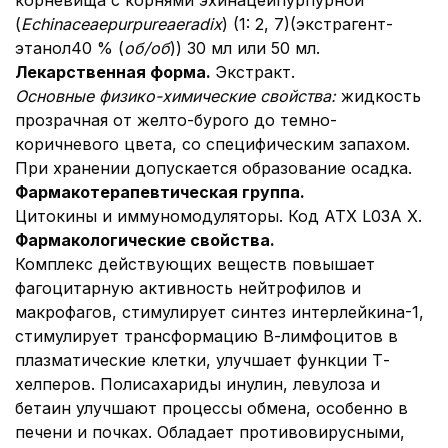
корневища с корнями эхинацеи
пурпурной
(
Echinaceae
purpureae
radix
) (1: 2, 7)
(экстрагент-
этанол
40 % (
об/об
)) 30 мл или 50 мл.
Лекарственная форма.
Экстракт.
Основные физико-химические свойства:
жидкость
прозрачная от желто-бурого до темно-
коричневого цвета, со специфическим запахом.
При хранении допускается образование осадка.
Фармакотерапевтическая группа.
Цитокины и иммуномодуляторы. Код АТХ L03A X.
Фармакологические свойства.
Комплекс действующих веществ повышает
фагоцитарную активность нейтрофилов и
макрофагов, стимулирует синтез интерлейкина-1,
стимулирует трансформацию В-лимфоцитов в
плазматические клетки, улучшает функции Т-
хелперов. Полисахариды инулин, левулоза и
бетаин улучшают процессы обмена, особенно в
печени и почках. Обладает противовирусными,