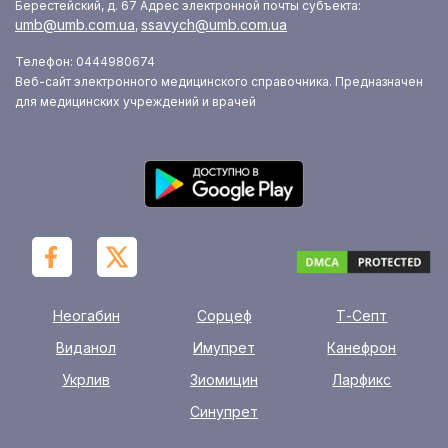
Берестейский, д. 67
Адрес электронной почты субъекта:
umb@umb.com.ua
ssavych@umb.com.ua
,
Телефон: 0444980674
Веб-сайт электронного медицинского справочника. Предназначен
для медицинских учреждений и врачей
Неогабин
Сорцеф
Т-Септ
Виданол
Имупрет
Канефрон
Укрлив
Зиомицин
Ларфикс
Синупрет