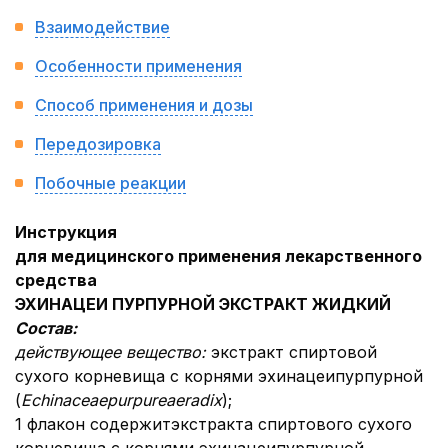
Взаимодействие
Особенности применения
Способ применения и дозы
Передозировка
Побочные реакции
Инструкция
для медицинского применения лекарственного
средства
ЭХИНАЦЕИ ПУРПУРНОЙ ЭКСТРАКТ ЖИДКИЙ
Состав:
действующее вещество:
экстракт спиртовой
сухого корневища с корнями эхинацеи
пурпурной
(
Echinaceae
purpureae
radix
);
1 флакон содержит
экстракта спиртового сухого