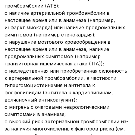
тромбоэмболии (АТЕ):
o наличие артериальной тромбоэмболии в
настоящее время или в анамнезе (например,
инфаркт миокарда) или наличие продромальных
симптомов (например стенокардия);
o нарушение мозгового кровообращения в
настоящее время или в анамнезе, наличие
продромальных симптомов (например
транзиторная ишемическая атака (TIA));
o наследственная или приобретенная склонность
к артериальной тромбоэмболии, в частности
гипергомоцистеинемия и антитела к
фосфолипидам (антитела к кардиолипинам,
волчаночный антикоагулянт);
o мигрень с очаговыми неврологическими
симптомами в анамнезе;
o высокий риск артериальной тромбоэмболии из-
за наличия многочисленных факторов риска (см.