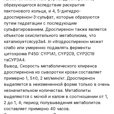
образующегося вследствие раскрытия
лактонового кольца, и 4, 5-дигидро-
дроспиренон-3-сульфат, которые образуются
путем гидратации с последующим
сульфатированием. Дроспиренон также является
объектом окислительного метаболизма, что
катализуетсясур3а4.
In vitro
дроспиренон может
слабо или умеренно подавлять ферменты
цитохрома Р450: CYP1A1, CYP2C9, CYP2C19
таСУР3А4
.
Вывод. Скорость метаболического клиренса
дроспиренона из сыворотки крови составляет
примерно 1, 5±0, 2 мл/мин/кг. Дроспиренон
выделяется в неизмененной форме только в очень
незначительном количестве. Метаболиты
выделяются с мочой и калом в соотношении от 1,
2 до 1, 4; период полувыведения метаболитов
составляет примерно 40 часов.