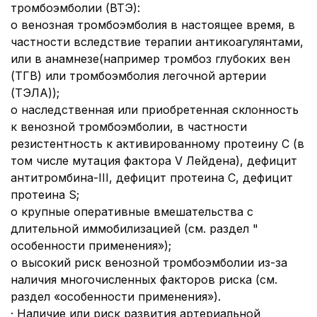
тромбоэмболии (ВТЭ):
o венозная тромбоэмболия в настоящее время, в
частности вследствие терапии антикоагулянтами,
или в анамнезе(например тромбоз глубоких вен
(ТГВ) или тромбоэмболия легочной артерии
(ТЭЛА));
o наследственная или приобретенная склонность
к венозной тромбоэмболии, в частности
резистентность к активированному протеину С (в
том числе мутация фактора V Лейдена), дефицит
антитромбина-III, дефицит протеина С, дефицит
протеина S;
o крупные оперативные вмешательства с
длительной иммобилизацией (см. раздел "
особенности применения»);
o высокий риск венозной тромбоэмболии из-за
наличия многочисленных факторов риска (см.
раздел «особенности применения»).
· Наличие или риск развития артериальной