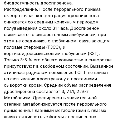
биодоступность дроспиренона.
Распределение. После перорального приема
сывороточная концентрация дроспиренона
снижается со средним конечным периодом
полувыведения около 31 часа. Дроспиренон
связывается с сывороточным альбумином, при
этом не соединяясь с глобулином, связывающим
половые стероиды (ГЗСС), и
кортикоидосвязывающим глобулином (КЗГ).
Только 3-5 % его общего количества в сыворотке
присутствуют в свободном состоянии. Вызванное
этинилэстрадиолом повышение ГСПГ не влияет
на связывание дроспіренону с протеинами
сыворотки крови. Средний объем распределения
дроспиренона составляет 3, 7±1, 2 л/кг.
Метаболизм. Дроспиренон в значительной
степени метаболизируется после перорального
применения. Главными метаболитами в плазме
являются кислотные формы дроспиренона,