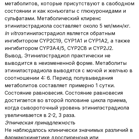
метаболитов, которые присутствуют в свободном
состоянии и как конъюгаты с глюкуронидами и
сульфатами. Метаболический клиренс
этинилэстрадиола составляет около 5 мл/мин/кг.
In vitro
этинилэстрадиол является обратным
ингибитором CYP2C19, CYP1A1 и CYP1A2, а также
ингибитором CYP3A4/5, CYP2C8 и CYP2J2.
Вывод. Этинилэстрадиол практически не
выводится в неизмененной форме. Метаболиты
этинилэстрадиола выводятся с мочой и желчью в
соотношении 4: 6. Период полувыведения
метаболитов составляет примерно 1 сутки.
Состояние равновесия. Состояние равновесия
достигается во второй половине цикла приема,
когда сывороточный уровень этинилэстрадиола
увеличивается в 2-2, 3 раза.
Этническая принадлежность
Не наблюдалось клинически значимых различий в
фармакокинетике дроспиренона или