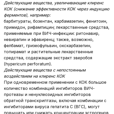
Действующие вещества, увеличивающие клиренс
КОК (снижение эффективности КОК через индукцию
ферментов), например:
барбитураты, бозентан, карбамазепин, фенитоин,
примидон, рифампицин; лекарственные средства,
применяемые при ВИЧ-инфекции: ритонавир,
невирапин и эфавиренц; также, возможно,
фелбамат, гризеофульвин, окскарбазепин,
топирамат и растительные лекарственные
средства, содержащие экстракт зверобоя
(hypericum perforatum).
Действующие вещества с непостоянным
воздействием на клиренс КОК
При одновременном применении с КОК большое
количество комбинаций ингибиторов ВИЧ-
протеазы и ненуклеозидных ингибиторов
обратной транскриптазы, включая комбинации с
ингибиторами вируса гепатита С (ВГС), могут
повышать или снижать концентрации эстрогенов