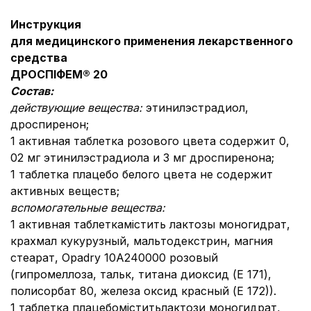
Инструкция
для медицинского применения лекарственного
средства
ДРОСПІФЕМ
®
20
Состав:
действующие вещества:
этинилэстрадиол,
дроспиренон;
1 активная таблетка розового цвета содержит 0,
02 мг этинилэстрадиола и 3 мг дроспиренона;
1 таблетка плацебо белого цвета не содержит
активных веществ;
вспомогательные вещества:
1 активная таблеткамістить лактозы моногидрат,
крахмал кукурузный, мальтодекстрин, магния
стеарат, Opadry 10A240000 розовый
(гипромеллоза, тальк, титана диоксид (E 171),
полисорбат 80, железа оксид красный (Е 172)).
1 таблетка плацебоміститьлактози моногидрат,