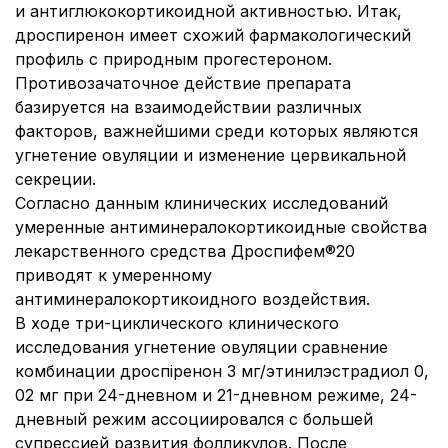
и антиглюкокортикоидной активностью. Итак,
дроспиренон имеет схожий фармакологический
профиль с природным прогестероном.
Противозачаточное действие препарата
базируется на взаимодействии различных
факторов, важнейшими среди которых являются
угнетение овуляции и изменение цервикальной
секреции.
Согласно данным клинических исследований
умеренные антиминералокортикоидные свойства
лекарственного средства Дроспифем®20
приводят к умеренному
антиминералокортикоидного воздействия.
В ходе три-циклического клинического
исследования угнетение овуляции сравнение
комбинации дроспіренон 3 мг/этинилэстрадиол 0,
02 мг при 24-дневном и 21-дневном режиме, 24-
дневный режим ассоциировался с большей
супрессией развития фолликулов. После