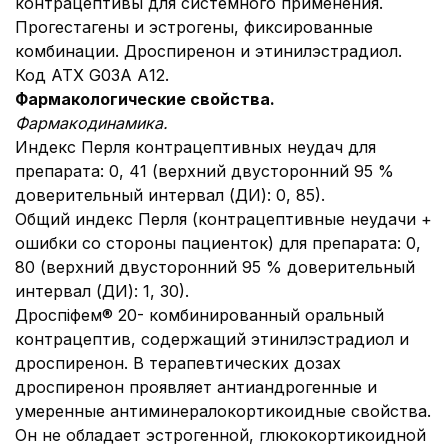
контрацептивы для системного применения.
Прогестагены и эстрогены, фиксированные
комбинации. Дроспиренон и этинилэстрадиол.
Код АТХ G03A А12.
Фармакологические свойства.
Фармакодинамика.
Индекс Перля контрацептивных неудач для
препарата: 0, 41 (верхний двусторонний 95 %
доверительный интервал (ДИ): 0, 85).
Общий индекс Перля (контрацептивные неудачи +
ошибки со стороны пациенток) для препарата: 0,
80 (верхний двусторонний 95 % доверительный
интервал (ДИ): 1, 30).
Дроспіфем® 20
- комбинированный оральный
контрацептив, содержащий этинилэстрадиол и
дроспиренон. В терапевтических дозах
дроспиренон проявляет антиандрогенные и
умеренные антиминералокортикоидные свойства.
Он не обладает эстрогенной, глюкокортикоидной