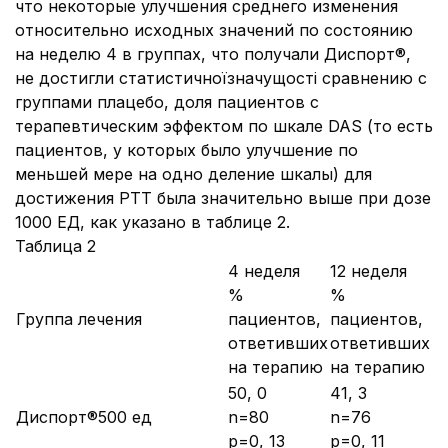
что некоторые улучшения среднего изменения
относительно исходных значений по состоянию
на неделю 4 в группах, что получали Диспорт®,
не достигли статистичноїзначущості сравнению с
группами плацебо, доля пациентов с
терапевтическим эффектом по шкале DAS (то есть
пациентов, у которых было улучшение по
меньшей мере на одно деление шкалы) для
достижения PTT была значительно выше при дозе
1000 ЕД, как указано в таблице 2.
Таблица 2
4 неделя
12 неделя
%
%
Группа лечения
пациентов,
пациентов,
ответивших
ответивших
на терапию
на терапию
50, 0
41, 3
Диспорт®500 ед
n=80
n=76
p=0, 13
р=0, 11