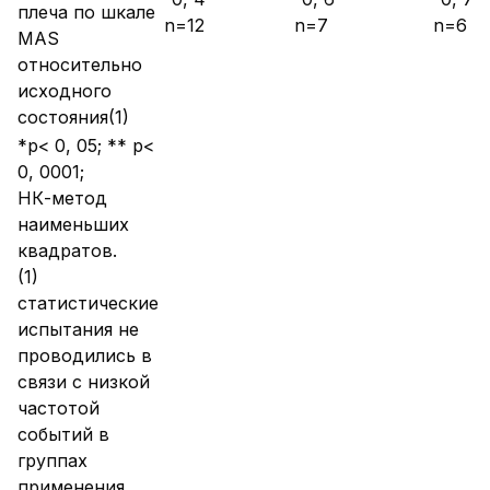
плеча по шкале
n=12
n=7
n=6
MAS
относительно
исходного
состояния(1)
*p< 0, 05; ** p<
0, 0001;
НК-метод
наименьших
квадратов.
(1)
статистические
испытания не
проводились в
связи с низкой
частотой
событий в
группах
применения