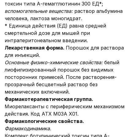
токсин типа А-гемагглютинин 300 ЕД*;
вспомогательные вещества:
раствор альбумина
человека, лактоза моногидрат.
* Единица действия (ЕД) равна средней
смертельной дозе для мышей при
интраперитонеальном введении.
Лекарственная форма.
Порошок для раствора
для инъекций.
Основные физико-химические свойства:
белый
лиофилизированный порошок без видимых
посторонних примесей. После растворения-
прозрачный бесцветный раствор без
механических включений.
Фармакотерапевтическая группа.
Миорелаксанты с периферическим механизмом
действия. Код АТХ М03А Х01.
Фармакологические свойства.
Фармакодинамика.
Комплекс ботулинический токсин типа А-