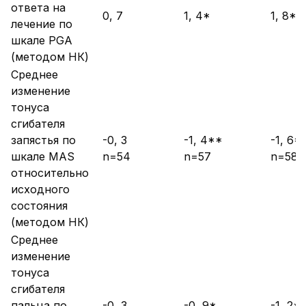
ответа на
0, 7
1, 4*
1, 8**
лечение по
шкале PGA
(методом НК)
Среднее
изменение
тонуса
сгибателя
запястья по
-0, 3
-1, 4**
-1, 6*
шкале MAS
n=54
n=57
n=58
относительно
исходного
состояния
(методом НК)
Среднее
изменение
тонуса
сгибателя
пальца по
-0, 3
-0, 9*
-1, 2*