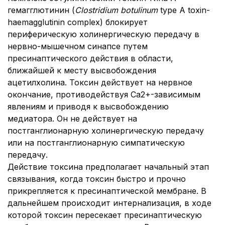
гемагглютинин (
Clostridium botulinum
type A toxin-
haemagglutinin complex) блокирует
периферическую холинергическую передачу в
нервно-мышечном синапсе путем
пресинаптического действия в области,
ближайшей к месту высвобождения
ацетилхолина. Токсин действует на нервное
окончание, противодействуя Ca2+-зависимым
явлениям и приводя к высвобождению
медиатора. Он не действует на
постганглионарную холинергическую передачу
или на постганглионарную симпатическую
передачу.
Действие токсина предполагает начальный этап
связывания, когда токсин быстро и прочно
прикрепляется к пресинаптической мембране. В
дальнейшем происходит интернализация, в ходе
которой токсин пересекает пресинаптическую