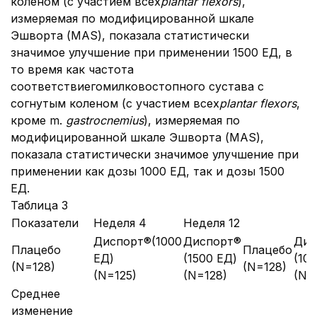
коленом (с участием всех
plantar flexors
),
измеряемая по модифицированной шкале
Эшворта (MAS), показала статистически
значимое улучшение при применении 1500 ЕД, в
то время как частота
соответствиегомилковостопного сустава с
согнутым коленом (с участием всех
plantar flexors
,
кроме m.
gastrocnemius
), измеряемая по
модифицированной шкале Эшворта (MAS),
показала статистически значимое улучшение при
применении как дозы 1000 ЕД, так и дозы 1500
ЕД.
Таблица 3
Показатели
Неделя 4
Неделя 12
Диспорт®(1000
Диспорт®
Дис
Плацебо
Плацебо
ЕД)
(1500 ЕД)
(10
(N=128)
(N=128)
(N=125)
(N=128)
(N=
Среднее
изменение