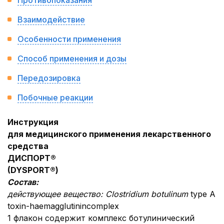
Противопоказания
Взаимодействие
Особенности применения
Способ применения и дозы
Передозировка
Побочные реакции
Инструкция
для медицинского применения лекарственного
средства
ДИСПОРТ®
(DYSPORT®)
Состав:
действующее вещество:
Clostridium botulinum
type A
toxin-haemagglutinincomplex
1 флакон содержит комплекс ботулинический