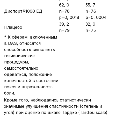
62, 0
55, 7
Диспорт®1000 ЕД
n=78
n=76
p=0, 0018
p=0, 0004
39, 2
32, 9
Плацебо
n=79
n=75
* К сферам, включенным
в DAS, относятся
способность выполнять
гигиенические
процедуры,
самостоятельно
одеваться, положение
конечностей в состоянии
покоя и выраженность
боли.
Кроме того, наблюдались статистически
значимые улучшения спастичности (степень и
угол) при оценке по шкале Тардье (Tardieu scale)