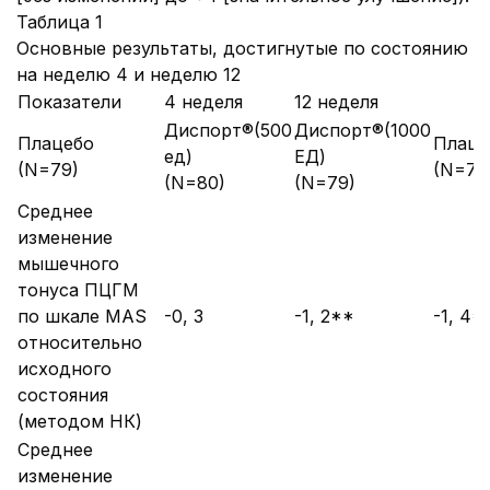
Таблица 1
Основные результаты, достигнутые по состоянию
на неделю 4 и неделю 12
Показатели
4 неделя
12 неделя
Диспорт®(500
Диспорт®(1000
Плацебо
Плаце
ед)
ЕД)
(N=79)
(N=79
(N=80)
(N=79)
Среднее
изменение
мышечного
тонуса ПЦГМ
по шкале MAS
-0, 3
-1, 2**
-1, 4*
относительно
исходного
состояния
(методом НК)
Среднее
изменение