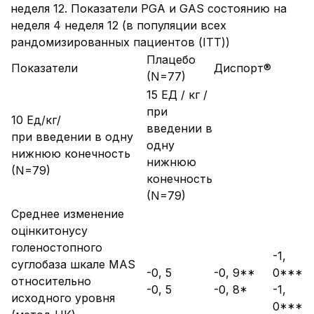
неделя 12. Показатели PGA и GAS состоянию на
неделя 4 неделя 12 (в популяции всех
рандомизированных пациентов (ITT))
Плацебо
Показатели
Диспорт®
(N=77)
15 ЕД / кг /
при
10 Ед/кг/
введении в
при введении в одну
одну
нижнюю конечность
нижнюю
(N=79)
конечность
(N=79)
Среднее изменение
оцінкитонусу
голеностопного
-1,
суглобаза шкале MAS
-0, 5
-0, 9**
0***
относительно
-0, 5
-0, 8*
-1,
исходного уровня
0***