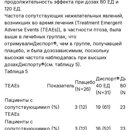
продолжительность эффекта при дозах 80 ЕД и
120 ЕД.
Частота сопутствующих нежелательных явлений,
возникших во время лечения (Treatment Emergent
Adverse Events (ТЕАЕѕ)), в частности птоза, была
выше в лечебных группах, что
отримувалиДиспорт®, чем в группе, получавшей
плацебо, и была дозозависимым, поскольку
высокая частота наблюдалась при высших
дозахДиспорту®(см. таблицу 5).
Таблица 5
Диспорт®
Дис
Плацебо
TEAEs
Показатель
40 ЕД
80 
(N=26)
(N=31)
(N=
Пациенты с
сопутствующими
n (%)
3 (12)
19 (61)
23 (
ТЕАЕѕ
Пациенты с
сопутствующими
n (%)
3 (12)
16 (52)
23 (