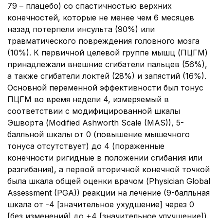
79 – плацебо) со спастичностью верхних
конечностей, которые не менее чем 6 месяцев
назад потерпели инсульта (90%) или
травматического повреждения головного мозга
(10%). К первичной целевой группе мышц (ПЦГМ)
принадлежали внешние сгибатели пальцев (56%),
а также сгибатели локтей (28%) и запястий (16%).
Основной переменной эффективности был тонус
ПЦГМ во время недели 4, измеряемый в
соответствии с модифицированной шкалы
Эшворта (Modified Ashworth Scale (MAS)), 5-
балльной шкалы от 0 (повышение мышечного
тонуса отсутствует) до 4 (пораженные
конечности ригидные в положении сгибания или
разгибания), а первой вторичной конечной точкой
была шкала общей оценки врачом (Physician Global
Assessment (PGA)) реакции на лечение (9-балльная
шкала от -4 [значительное ухудшение] через 0
[без изменений] до +4 [значительное улучшение]).