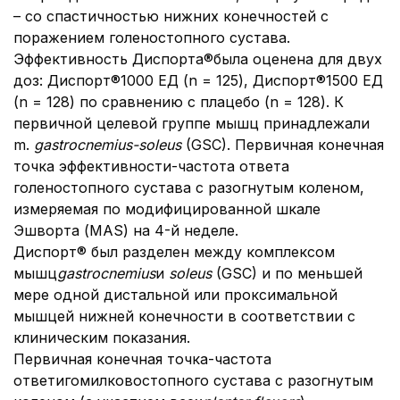
– со спастичностью нижних конечностей с
поражением голеностопного сустава.
Эффективность Диспорта®была оценена для двух
доз: Диспорт®1000 ЕД (n = 125), Диспорт®1500 ЕД
(n = 128) по сравнению с плацебо (n = 128). К
первичной целевой группе мышц принадлежали
m.
gastrocnemius-soleus
(GSC). Первичная конечная
точка эффективности-частота ответа
голеностопного сустава с разогнутым коленом,
измеряемая по модифицированной шкале
Эшворта (MAS) на 4-й неделе.
Диспорт® был разделен между комплексом
мышц
gastrocnemius
и
soleus
(GSC) и по меньшей
мере одной дистальной или проксимальной
мышцей нижней конечности в соответствии с
клиническим показания.
Первичная конечная точка-частота
ответигомилковостопного сустава с разогнутым