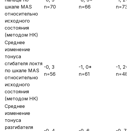
шкале MAS
n=70
n=66
n=73
относительно
исходного
состояния
(методом НК)
Среднее
изменение
тонуса
сгибателя локтя
-0, 3
-1, 0*
-1, 2*
по шкале MAS
n=56
n=61
n=48
относительно
исходного
состояния
(методом НК)
Среднее
изменение
тонуса
разгибателя
-0, 4
-0, 6
-0, 7