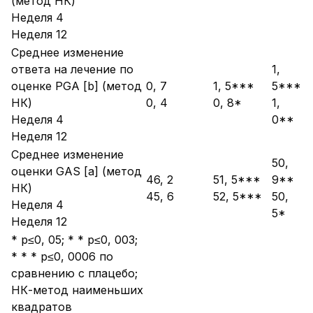
(метод НК)
Неделя 4
Неделя 12
Среднее изменение
ответа на лечение по
1,
оценке PGA [b] (метод
0, 7
1, 5***
5***
НК)
0, 4
0, 8*
1,
Неделя 4
0**
Неделя 12
Среднее изменение
50,
оценки GAS [a] (метод
46, 2
51, 5***
9**
НК)
45, 6
52, 5***
50,
Неделя 4
5*
Неделя 12
* p≤0, 05; * * p≤0, 003;
* * * p≤0, 0006 по
сравнению с плацебо;
НК-метод наименьших
квадратов