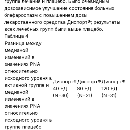
группе лечения и плацебо. Было очевидным
дозозависимое улучшение состояния больных
блефароспазм с повышением дозы
лекарственного средства Диспорт®; результаты
всех лечебных групп были выше плацебо.
Таблица 4
Разница между
медианой
изменений в
значениях PNA
относительно
исходного уровня в
Диспорт®
Диспорт®
Диспорт®
активной группе и
40 ЕД
80 ЕД
120 ЕД
медианой
(N=30)
(N=31)
(N=31)
изменений в
значениях PNA
относительно
исходного уровня в
группе плацебо