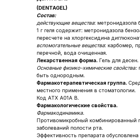
(DENTAGEL)
Состав:
действующие вещества
: метронидазола 
1 г геля содержит:
метронидазола бензоа
пересчете на хлоргексидина диглюконат 
вспомогательные вещества
: карбомер, 
перечной, вода очищенная.
Лекарственная форма.
Гель для десен.
Основные физико-химические свойства:
быть однородным.
Фармакотерапевтическая группа.
Сред
местного применения в стоматологии.
Код АТХ А01А В.
Фармакологические свойства.
Фармакодинамика.
Противомикробный комбинированный пр
заболеваний полости рта.
Эффективность препарата обусловлена 