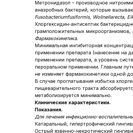
Метронидазол – производное нитроими
анаэробных бактерий, которые вызыва
Fusobacterium
fusiformis
,
Wolinella
recta
,
Ei
Хлоргексидин-антисептик бактерицидно
грамположительных микроорганизмов, 
Фармакокинетика.
Минимальная ингибиторная концентраци
применении препарата (нанесение на д
применении препарата, а уровень сист
пероральном применении. Главным путе
не изменяет фармакокинетики одной до
В случае проглатывания избытка хлорге
пищеварительного тракта абсорбируетс
метаболизируется минимально.
Клинические характеристики.
Показания.
Для лечения инфекционно-воспалительны
Катаральный, гипертрофический гингиви
Острый язвенно-некротический гингивит