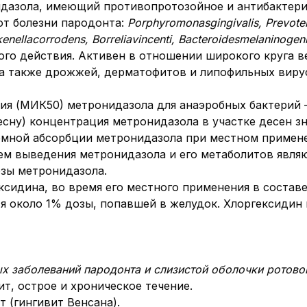
дазола, имеющий противопротозойное и антибактери
ют болезни пародонта:
Porphyromonas
gingivalis
,
Prevotel
kenella
corrodens
,
Borrelia
vincenti
,
Bacteroides
melaninogen
го действия. Активен в отношении широкого круга 
а также дрожжей, дерматофитов и липофильных виру
я (МИК50) метронидазола для анаэробных бактерий –
есну) концентрация метронидазола в участке десен з
емной абсорбции метронидазола при местном примене
м выведения метронидазола и его метаболитов являю
зы метронидазола.
ксидина, во время его местного применения в составе
я около 1% дозы, попавшей в желудок. Хлоргексидин 
х заболеваний пародонта и слизистой оболочки ротово
т, острое и хроническое течение.
 (гингивит Венсана).