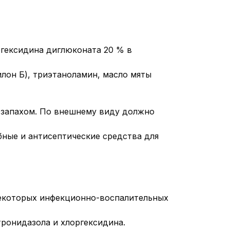
ргексидина диглюконата 20 % в
илон Б), триэтаноламин, масло мяты
м запахом. По внешнему виду должно
ные и антисептические средства для
екоторых инфекционно-воспалительных
ронидазола и хлоргексидина.