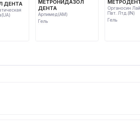
МЕТРОНИДАЗОЛ
МЕТРОДЕН
Л ДЕНТА
ДЕНТА
Органосин Лай
втическая
Пвт. Лтд.(IN)
Арпимед(AM)
а(UA)
Гель
Гель