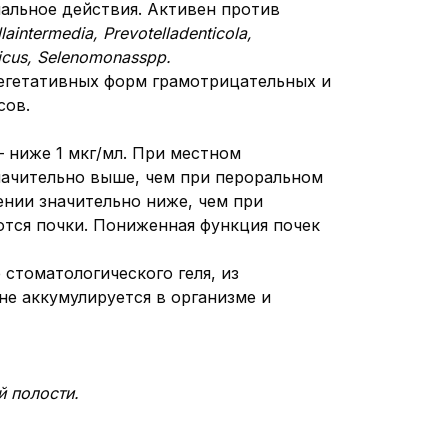
альное действия. Активен против
la
intermedia
,
Prevotella
denticola
,
icus
,
Selenomonas
spp
.
вегетативных форм грамотрицательных и
сов.
 ниже 1 мкг/мл. При местном
начительно выше, чем при пероральном
нии значительно ниже, чем при
тся почки. Пониженная функция почек
 стоматологического геля, из
не аккумулируется в организме и
й полости.