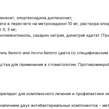
бензоат, хлоргексидина диглюконат;
та в пересчете на метронидазол 10 мг, раствора хло
0, 5 мг;
пропиленгликоль, сахарин натрия, динатрия эдетат (Тр
гель белого или почти белого цвета со специфически
ства для применения в стоматологии. Противомикроб
епарат для комплексного лечения и профилактики н
наличием двух антибактериальных компонентов – мет