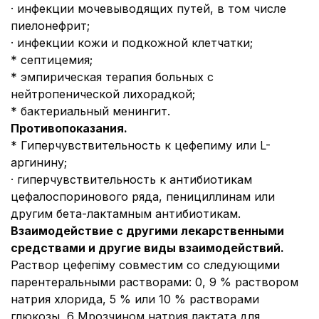
· инфекции мочевыводящих путей, в том числе
пиелонефрит;
· инфекции кожи и подкожной клетчатки;
* септицемия;
* эмпирическая терапия больных с
нейтропенической лихорадкой;
* бактериальный менингит.
Противопоказания.
* Гиперчувствительность к цефепиму или L-
аргинину;
· гиперчувствительность к антибиотикам
цефалоспоринового ряда, пенициллинам или
другим бета-лактамным антибиотикам.
Взаимодействие с другими лекарственными
средствами и другие виды взаимодействий.
Раствор цефепіму совместим со следующими
парентеральными растворами: 0, 9 % раствором
натрия хлорида, 5 % или 10 % растворами
глюкозы, 6 Мрозчином натрия лактата для