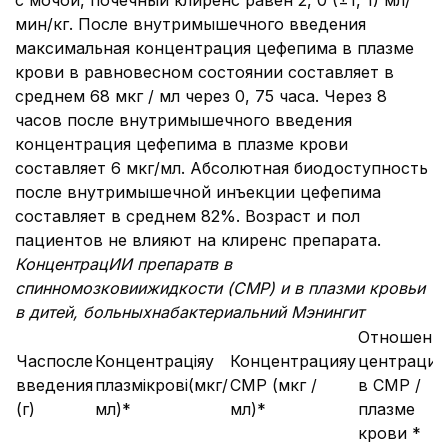
с мочой, почечный клиренс равен 2, 0 (±1, 1) мл/
мин/кг. После внутримышечного введения
максимальная концентрация цефепима в плазме
крови в равновесном состоянии составляет в
среднем 68 мкг / мл через 0, 75 часа. Через 8
часов после внутримышечного введения
концентрация цефепима в плазме крови
составляет 6 мкг/мл. Абсолютная биодоступность
после внутримышечной инъекции цефепима
составляет в среднем 82%. Возраст и пол
пациентов не влияют на клиренс препарата.
Концентрац
ИИ
препарат
в
в
спин
н
омоз
к
ов
и
и
жидкости
(СМ
Р
)
и
в плазм
и
кровь
и
в д
и
тей
,
больных
на
бактер
и
альн
ий
Мэн
и
нг
и
т
Отношени
Часпосле
Концентраціяу
Концентрацияу
центрации
введения
плазмікрові(мкг/
СМР (мкг /
в СМР /
(г)
мл)*
мл)*
плазме
крови *