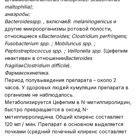
maltophilia);
анаэробы:
Bacteroidessрp
. , включая
B. melaninogenicus
и
другие микроорганизмы ротовой полости,
относящиеся к
Bacteroides; Clostridium perfringens;
Fusobacterium ѕрр.
; Mobiluncus ѕрр. ;
Peptostreptococcus ѕрр. ; Veillonella ѕрр.
(Цефепим
неактивен в отношении
Bacteroides
fragilis
и
Clostridium difficile
).
Фармакокинетика.
Период полувыведения препарата – около 2
часов. У здоровых людей кумуляции препарата в
организме не наблюдалось.
Метаболизируется Цефепим в N-метилпиролидин,
быстро превращается в оксид N-
метилпирролидина. Общий клиренс составляет
120 мл / мин. Препарат в основном выделяется
почками (средний почечный клиренс составляет