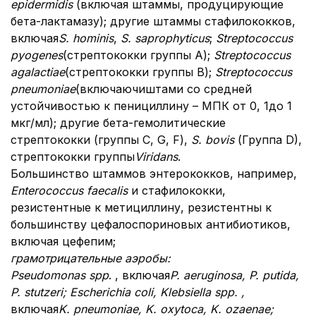
epidermidis
(включая штаммы, продуцирующие
бета-лактамазу); другие штаммы стафилококков,
включая
S. hominis
,
S. saprophyticus
;
Streptococcus
pyogenes
(стрептококки группы А);
Streptococcus
agalactiae
(стрептококки группы В);
Streptococcus
pneumoniae
(включаючиштами со средней
устойчивостью к пенициллину – МПК от 0, 1до 1
мкг/мл); другие бета-гемолитические
стрептококки (группы C, G, F),
S. bovis
(Группа D),
стрептококки группы
Viridans
.
Большинство штаммов энтерококков, например,
Enterococcus faecalis
и стафилококки,
резистентные к метициллину, резистентны к
большинству цефалоспориновых антибиотиков,
включая цефепим;
грамотрицательные аэробы:
Pseudomonas
ѕрр
. , включая
P. aeruginosa, P. putida,
P. stutzeri; Escherichia coli, Klebsiella
ѕрр. ,
включая
K. pneumoniae, K. oxytoca, K. o
z
aenae;