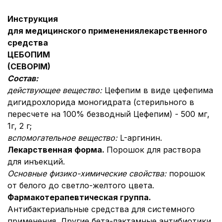
Инструкция
для медицинского применения
лекарственного
средства
ЦЕБОПИМ
(CEBOPIM)
Состав:
действующее вещество:
Цефепим в виде цефепима
дигидрохлорида моногидрата (стерильного в
пересчете на 100% безводный Цефепим) - 500 мг,
1г, 2 г;
вспомогательное вещество:
L-аргинин.
Лекарственная форма.
Порошок для раствора
для инъекций.
Основные физико-химические свойства:
порошок
от белого до светло-желтого цвета.
Фармакотерапевтическая группа.
Антибактериальные средства для системного
применения. Другие бета-лактамные антибиотики.