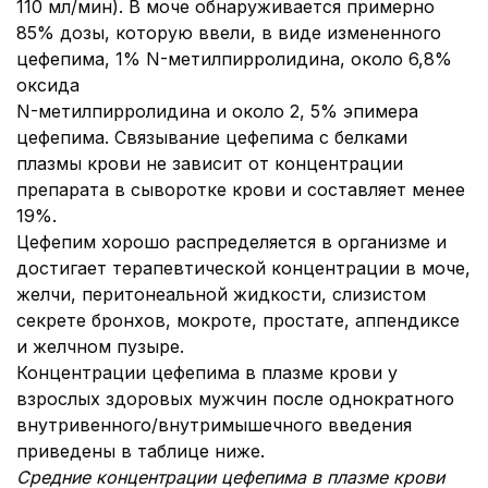
110 мл/мин). В моче обнаруживается примерно
85% дозы, которую ввели, в виде измененного
цефепима, 1% N-метилпирролидина, около 6,8%
оксида
N-метилпирролидина и около 2, 5% эпимера
цефепима. Связывание цефепима с белками
плазмы крови не зависит от концентрации
препарата в сыворотке крови и составляет менее
19%.
Цефепим хорошо распределяется в организме и
достигает терапевтической концентрации в моче,
желчи, перитонеальной жидкости, слизистом
секрете бронхов, мокроте, простате, аппендиксе
и желчном пузыре.
Концентрации цефепима в плазме крови у
взрослых здоровых мужчин после однократного
внутривенного/внутримышечного введения
приведены в таблице ниже.
Средние концентрации цефепима в плазме крови