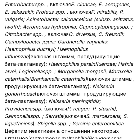
Enterobacter
ѕрр. ,
включая
E. cloacae, E. aerogenes,
E. sakazakii; Proteus
ѕрр. ,
включая
P. mirabilis, P.
vulgaris; Acinetobacter calcoaceticus
(subsp. anitratus,
lwoffi); Aeromonas hydrophila; Capnocytophagasрp. ;
Citrobacter ѕрр. ,
включая
C. diversus, C. freundii;
Campylobacter jejuni;
G
ardnerella vaginalis;
Haemophilus ducreyi; Haemophilus
influenzae
(включая штаммы, продуцирующие
бета-лактамазу);
Haemophilus parainfluenzae; Hafnia
alvei; Legionella
ѕрр. ; Morganella morganii; Moraxella
ca
t
arrhalis
(Branhamella catarrhalis)
(включая штаммы,
продуцирующие бета-лактамазу);
Neisseria
gonorrhoeae
(включая штаммы, продуцирующие
бета-лактамазу);
Neisseria meningitidis;
Providencia
ѕрр.
(включая
P. retigeri
,
P. stuartii
);
Salmonella
ѕрр. ; Serratia
(включая
S. marcescens
,
S.
liquefaciens
);
Shigella ѕрр.
; Yersinia enterocolitica.
Цефепим неактивен в отношении некоторых
штаммов
Xanthаmonas maltophilia
(Pseudomonas