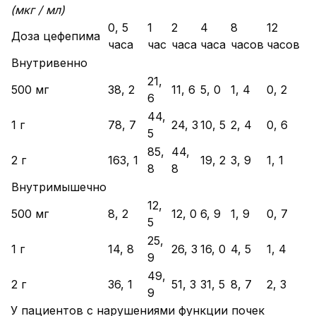
(мкг / мл)
0, 5
1
2
4
8
12
Доза цефепима
часа
час
часа
часа
часов
часов
Внутривенно
21,
500 мг
38, 2
11, 6
5, 0
1, 4
0, 2
6
44,
1 г
78, 7
24, 3
10, 5
2, 4
0, 6
5
85,
44,
2 г
163, 1
19, 2
3, 9
1, 1
8
8
Внутримышечно
12,
500 мг
8, 2
12, 0
6, 9
1, 9
0, 7
5
25,
1 г
14, 8
26, 3
16, 0
4, 5
1, 4
9
49,
2 г
36, 1
51, 3
31, 5
8, 7
2, 3
9
У пациентов с нарушениями функции почек