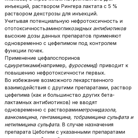
инъекций, раствором Рингера лактата с 5 %
раствором декстрозы для инъекций.
Учитывая потенциальную нефротоксичность и
ототоксичность
аминогликозидных антибиотиков
высокие дозы данных препаратов применяют
одновременно с цефепимом под контролем
функции почек.
Применение цефалоспоринов
с
диуретиками
(например,
фуросемид
) приводит к
повышению нефротоксичности первых.
Во избежание возможного лекарственного
взаимодействия с другими препаратами, раствор
цефепима (как и большинство других бета-
лактамных антибиотиков) не вводят
одновременно с растворами
метронидазола,
ванкомицина, гентамицина, тобрамицина сульфата и
нетилмицина сульфата
. В случае назначения
препарата Цебопим с указанными препаратами