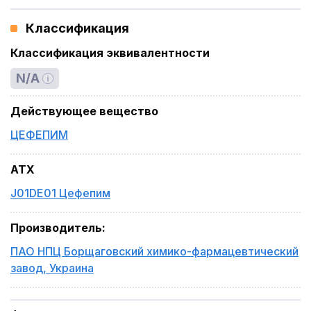
Классификация
Классификация эквивалентности
N/A
Действующее вещество
ЦЕФЕПИМ
ATX
J01DE01 Цефепим
Производитель
:
ПАО НПЦ Борщаговский химико-фармацевтический
завод
,
Украина