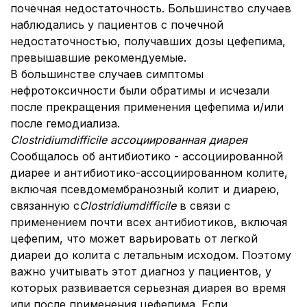
почечная недостаточность. Большинство случаев
наблюдались у пациентов с почечной
недостаточностью, получавших дозы цефепима,
превышавшие рекомендуемые.
В большинстве случаев симптомы
нефротоксичности были обратимы и исчезали
после прекращения применения цефепима и/или
после гемодиализа.
Clostridium
difficile
ассоциированная диарея
Сообщалось об антибиотико - ассоциированной
диарее и антибиотико-ассоциированном колите,
включая псевдомембранозный колит и диарею,
связанную с
Clostridium
difficile
в связи с
применением почти всех антибиотиков, включая
цефепим, что может варьировать от легкой
диареи до колита с летальным исходом. Поэтому
важно учитывать этот диагноз у пациентов, у
которых развивается серьезная диарея во время
или после применения цефепима. Если