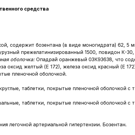
твенного средства
ой, содержит бозентана (в виде моногидрата) 62, 5 мг
урузный прежелатинизированный 1500, повидон К-30, 
чная оболочка:
Опадрай оранжевый 03К93638, что соде
за оксид желтый (Е 172), железа оксид красный (Е 172)
ытые пленочной оболочкой.
круглые, таблетки, покрытые пленочной оболочкой с т
овальные, таблетки, покрытые пленочной оболочкой с т
ия легочной артериальной гипертензии. Бозентан.