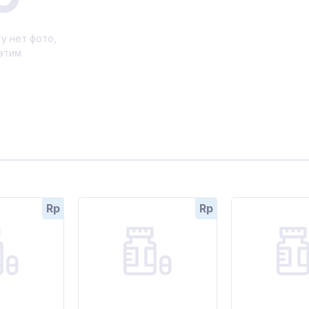
у нет фото,
этим
Rp
Rp