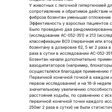
У животных с легочной гипертензией д
сопротивление и обратимое действие н
фиброза бозентан уменьшал отложение к
Эффективность у взрослых пациентов 
Было проведено два рандомизированны
(исследование AC-052-351) и 213 (иссл
классификации ВОЗ (первичная или втор
бозентану в дозировке 62, 5 мг 2 раза
раза в сутки в исследовании AC-052-351 
Бозентан начали дополнительно примен
вазодилататоров (например, блокаторы 
осуществлялся благодаря применению п
Первичной конечной точкой в каждом и
первом исследовании) и на 16-й неделе
значительному увеличению способности
расстояния ходьбы, по сравнению с исхо
первичной конечной точки каждого иссл
250мг 2 раза в сутки) не были статист