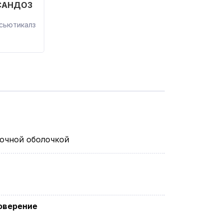
САНДОЗ
сьютикалз
ночной оболочкой
оверение