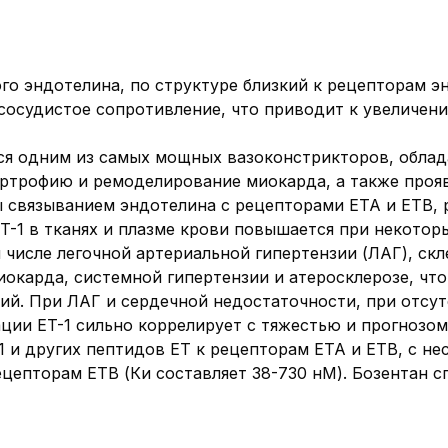
о эндотелина, по структуре близкий к рецепторам эн
 сосудистое сопротивление, что приводит к увеличен
тся одним из самых мощных вазоконстрикторов, обла
ертрофию и ремоделирование миокарда, а также проя
 связыванием эндотелина с рецепторами ETA и ETB, 
T-1 в тканях и плазме крови повышается при некотор
 числе легочной артериальной гипертензии (ЛАГ), ск
окарда, системной гипертензии и атеросклерозе, что
ний. При ЛАГ и сердечной недостаточности, при отсу
ции ET-1 сильно коррелирует с тяжестью и прогнозом
1 и других пептидов ET к рецепторам ETA и ETB, с н
 рецепторам ETB (Ки составляет 38-730 нМ). Бозентан