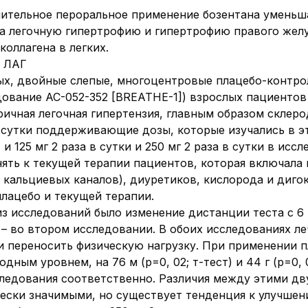
лительное пероральное применение бозентана уменьш
а легочную гипертрофию и гипертрофию правого желу
оллагена в легких.
с ЛАГ
х, двойные слепые, многоцентровые плацебо-контрол
едование AC-052-352 [BREATHE-1]) взрослых пациентов 
ичная легочная гипертензия, главным образом склеро
 в сутки поддерживающие дозы, которые изучались в э
и 125 мг 2 раза в сутки и 250 мг 2 раза в сутки в исс
ять к текущей терапии пациентов, которая включала
кальциевых каналов), диуретиков, кислорода и дигок
лацебо и текущей терапии.
з исследований было изменение дистанции теста с 6 
 – во втором исследовании. В обоих исследованиях л
 переносить физическую нагрузку. При применении 
дным уровнем, на 76 м (р=0, 02; т-тест) и 44 г (р=0,
едования соответственно. Различия между этими двум
ически значимыми, но существует тенденция к улучше