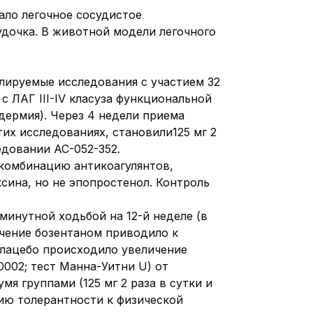
ало легочное сосудистое
дочка. В животной модели легочного
ируемые исследования с участием 32
с ЛАГ III-IV класуза функциональной
дермия). Через 4 недели приема
тих исследованиях, становили125 мг 2
ледовании AC-052-352.
 комбинацию антикоагулянтов,
сина, но не эпопростенол. Контроль
минутной ходьбой на 12-й неделе (в
ечение бозентаном приводило к
плацебо происходило увеличение
 0002; тест Манна-Уитни U) от
я группами (125 мг 2 раза в сутки и
нию толерантности к физической