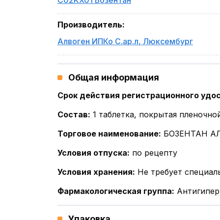
C02KX01 Бозентан
Производитель
:
Алвоген ИПКо С.ар.л
,
Люксембург
Общая информация
Срок действия регистрационного удо
Состав
:
1 таблетка, покрытая пленочно
Торговое наименование
:
БОЗЕНТАН А
Условия отпуска
:
по рецепту
Условия хранения
:
Не требует специал
Фармакологическая группа
:
Антигипер
Упаковка