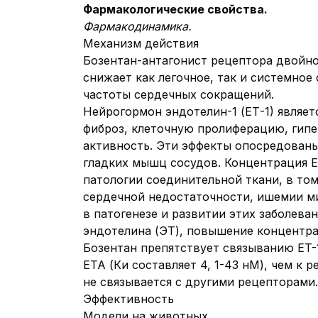
Фармакологические свойства.
Фармакодинамика.
Механизм действия
Бозентан-антагонист рецептора двойног
снижает как легочное, так и системное
частоты сердечных сокращений.
Нейрогормон эндотелин-1 (ЕТ-1) являе
фиброз, клеточную пролиферацию, гип
активность. Эти эффекты опосредованы
гладких мышц сосудов. Концентрация E
патологии соединительной ткани, в том
сердечной недостаточности, ишемии ми
в патогенезе и развитии этих заболева
эндотелина (ЭТ), повышение концентра
Бозентан препятствует связыванию ET-
ETA (Ки составляет 4, 1-43 нМ), чем к
не связывается с другими рецепторами.
Эффективность
Модели на животных