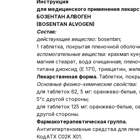
Инструкция
для медицинского применения лекарс
БОЗЕНТАН АЛВОГЕН
(BOSENTAN ALVOGEN)
Состав:
действующее вещество:
bosentan;
1 таблетка, покрытая пленочной оболочк
вспомогательные вещества:
крахмал кук
магния стеарат, вода очищенная;
плено
титана диоксид (Е 171), триацетин, желе
Лекарственная форма.
Таблетки, покр
Основные физико-химические свойства:
для таблеток 62, 5 мг:
оранжево-белые, 
5"с другой стороны;
для таблеток 125 мг: оранжево-белые, 
другой стороны.
Фармакотерапевтическая группа.
Антигипертензивные средства для лечен
КодАТХ C02K X01.