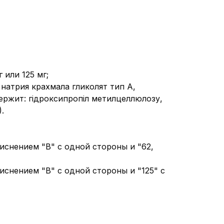
 или 125 мг;
натрия крахмала гликолят тип А,
ржит: гідроксипропіл метилцеллюлозу,
.
иснением "B" с одной стороны и "62,
иснением "B" с одной стороны и "125" с