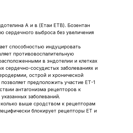
дотелина А и в (Етаи ETB). Бозентан
ию сердечного выброса без увеличения
дает способностью индуцировать
вляет противовоспалительную
расположенными в эндотелии и клетках
ых сердечно-сосудистых заболеваниях и
леродермии, острой и хронической
 позволяет предположить участие ЕТ-1
тствии антагонизма рецепторов к
 указанных заболеваний.
есколько выше сродством к рецепторам
 специфически блокирует рецепторы ET и