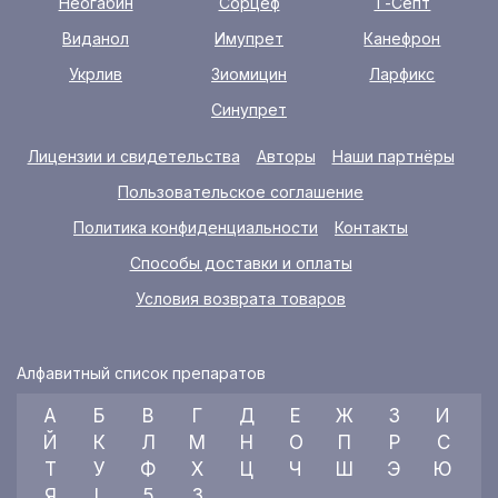
Неогабин
Сорцеф
Т-Септ
Виданол
Имупрет
Канефрон
Укрлив
Зиомицин
Ларфикс
Синупрет
Лицензии и свидетельства
Авторы
Наши партнёры
Пользовательское соглашение
Политика конфиденциальности
Контакты
Способы доставки и оплаты
Условия возврата товаров
Алфавитный список препаратов
А
Б
В
Г
Д
Е
Ж
З
И
Й
К
Л
М
Н
О
П
Р
С
Т
У
Ф
Х
Ц
Ч
Ш
Э
Ю
Я
L
5
3