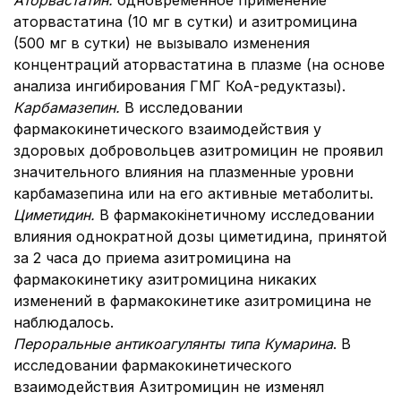
Аторвастатин.
одновременное применение
аторвастатина (10 мг в сутки) и азитромицина
(500 мг в сутки) не вызывало изменения
концентраций аторвастатина в плазме (на основе
анализа ингибирования ГМГ КоА-редуктазы).
Карбамазепин.
В исследовании
фармакокинетического взаимодействия у
здоровых добровольцев азитромицин не проявил
значительного влияния на плазменные уровни
карбамазепина или на его активные метаболиты.
Циметидин.
В фармакокінетичному исследовании
влияния однократной дозы циметидина, принятой
за 2 часа до приема азитромицина на
фармакокинетику азитромицина никаких
изменений в фармакокинетике азитромицина не
наблюдалось.
Пероральные антикоагулянты типа Кумарина
. В
исследовании фармакокинетического
взаимодействия Азитромицин не изменял