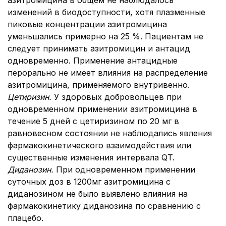
азитромицина в общем не наблюдалось
изменений в биодоступности, хотя плазменные
пиковые концентрации азитромицина
уменьшались примерно на 25 %. Пациентам не
следует принимать азитромицин и антацид
одновременно. Применение антацидные
перорально не имеет влияния на распределение
азитромицина, применяемого внутривенно.
Цетиризин.
У здоровых добровольцев при
одновременном применении азитромицина в
течение 5 дней с цетиризином по 20 мг в
равновесном состоянии не наблюдались явления
фармакокинетического взаимодействия или
существенные изменения интервала QT.
Диданозин.
При одновременном применении
суточных доз в 1200мг азитромицина с
диданозином не было выявлено влияния на
фармакокинетику диданозина по сравнению с
плацебо.