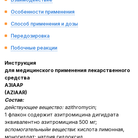
Особенности применения
Способ применения и дозы
Передозировка
Побочные реакции
Инструкция
для медицинского применения лекарственного
средства
АЗІААР
(
AZIAAR)
Состав:
действующее вещество:
azithromycin;
1 флакон содержит азитромицина дигидрата
эквивалентно азитромицина 500 мг;
вспомогательный
и
веществ
и
: кислота лимонная,
моногидрат; натрия гидроксид.