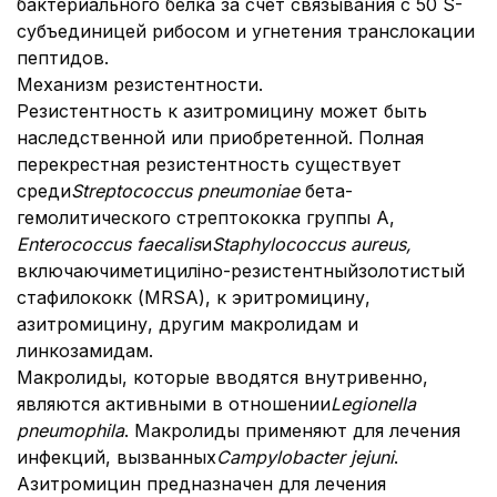
бактериального белка за счет связывания с 50 S-
субъединицей рибосом и угнетения транслокации
пептидов.
Механизм резистентности.
Резистентность к азитромицину может быть
наследственной или приобретенной. Полная
перекрестная резистентность существует
среди
Streptococcus pneumoniae
бета-
гемолитического стрептококка группы А,
Enterococcus faecalis
и
Staphylococcus aureus,
включаючиметициліно-резистентный
золотистый
стафилококк (MRSA), к эритромицину,
азитромицину, другим макролидам и
линкозамидам.
Макролиды, которые вводятся внутривенно,
являются активными в отношении
Legionella
pneumophila
. Макролиды применяют для лечения
инфекций, вызванных
Campylobacter jejuni
.
Азитромицин предназначен для лечения