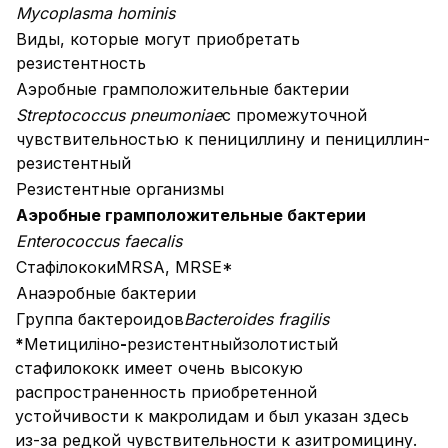
Mycoplasma hominis
Виды, которые могут приобретать
резистентность
Аэробные грамположительные бактерии
Streptococcus pneumoniae
с промежуточной
чувствительностью к пенициллину и пенициллин-
резистентный
Резистентные организмы
Аэробные грамположительные бактерии
Enterococcus faecalis
СтафілококиMRSA, MRSE*
Анаэробные бактерии
Группа бактероидов
Bacteroides fragilis
*
Метициліно
-
резистентный
золотистый
стафилококк имеет очень высокую
распространенность приобретенной
устойчивости к макролидам и был указан здесь
из-за редкой чувствительности к азитромицину.