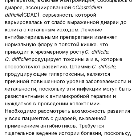
препаратов, включая Азитромицин, сообщалось о
диарее, ассоциированной с
Clostridium
difficile
(CDAD), серьезность которой
варьировалась от слабо выраженной диареи до
колита с летальным исходом. Лечение
антибактериальными препаратами изменяет
нормальную флору в толстой кишке, что
приводит к чрезмерному росту
C. difficile
.
C. difficile
продуцирует токсины а и в, которые
способствуют развитию. Штаммы
C. difficile
,
продуцирующие гипертоксины, являются
причиной повышенного уровня заболеваемости и
летальности, поскольку эти инфекции могут быть
резистентными к антимикробной терапии и
нуждаться в проведении колэктомии.
Необходимо рассмотреть возможность развития
у всех пациентов с диареей, вызванной
применением антибиотиков. Требуется
тщательное ведение истории болезни, поскольку,