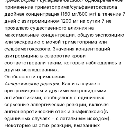
Триметоприм / сульфаметоксазол
. одновременное
применение триметоприма/сульфаметоксазола
двойная концентрация (160 мг/800 мг) в течение 7
дней с азитромицином 1200 мг на сутки 7 не
проявляло существенного влияния на
максимальные концентрации, общую экспозицию
или экскрецию с мочой триметоприма или
сульфаметоксазола. Значения концентраций
азитромицина в сыворотке крови
соответствовали таким, которые наблюдались в
других исследованиях.
Особенности применения.
Аллергические реакции.
Как и в случае с
эритромицином и другими макролидными
антибиотиками, сообщалось о единичных
серьезные аллергические реакции, включая
ангионевротический отек и анафилаксию(в
единичных случаях − с летальным исходом).
Некоторые из этих реакций, вызванных