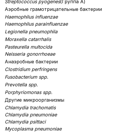
Streptococcus pyogenes
(Группа А)
Аэробные грамотрицательные бактерии
Haemophilus influenzae
Haemophilus parainfluenzae
Legionella pneumophila
Moraxella catarrhalis
Pasteurella multocida
Neisseria gonorrhoeae
Анаэробные бактерии
Clostridium perfringens
Fusobacterium spp.
Prevotella spp.
Porphyriomonas spp.
Другие микроорганизмы
Chlamydia trachomatis
Chlamydia pneumoniae
Chlamydia psittaci
Mycoplasma pneumoniae