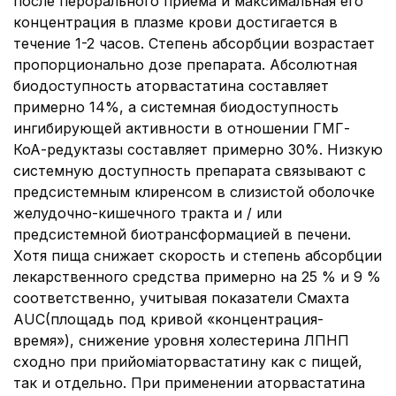
после перорального приема и максимальная его
концентрация в плазме крови достигается в
течение 1-2 часов. Степень абсорбции возрастает
пропорционально дозе препарата. Абсолютная
биодоступность аторвастатина составляет
примерно 14%, а системная биодоступность
ингибирующей активности в отношении ГМГ-
КоА-редуктазы составляет примерно 30%. Низкую
системную доступность препарата связывают с
предсистемным клиренсом в слизистой оболочке
желудочно-кишечного тракта и / или
предсистемной биотрансформацией в печени.
Хотя пища снижает скорость и степень абсорбции
лекарственного средства примерно на 25 % и 9 %
соответственно, учитывая показатели Смахта
AUC(площадь под кривой «концентрация-
время»), снижение уровня холестерина ЛПНП
сходно при прийоміаторвастатину как с пищей,
так и отдельно. При применении аторвастатина