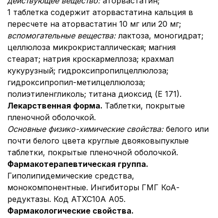
действующее вещество
:
аторвастатин;
1 таблетка содержит аторвастатина кальция в
пересчете на аторвастатин 10 мг или 20 мг;
вспомогательные вещества:
лактоза, моногидрат;
целлюлоза микрокристаллическая; магния
стеарат; натрия кроскармеллоза; крахмал
кукурузный; гидроксипропилцеллюлоза;
гидроксипропил-метилцеллюлоза;
полиэтиленгликоль; титана диоксид (Е 171).
Лекарственная форма.
Таблетки, покрытые
пленочной оболочкой.
Основные физико-химические свойства:
белого или
почти белого цвета круглые двояковыпуклые
таблетки, покрытые пленочной оболочкой.
Фармакотерапевтическая группа.
Гиполипидемические средства,
монокомпонентные. Ингибиторы ГМГ КоА-
редуктазы. Код АТХ
С10А А05.
Фармакологические свойства.