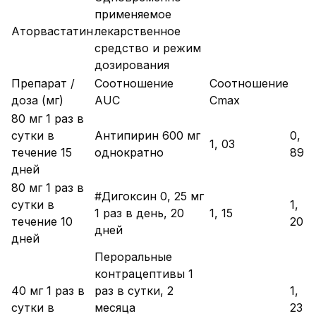
применяемое
Аторвастатин
лекарственное
средство и режим
дозирования
Препарат /
Соотношение
Соотношение
доза (мг)
AUC
Cmax
80 мг 1 раз в
сутки в
Антипирин 600 мг
0,
1, 03
течение 15
однократно
89
дней
80 мг 1 раз в
#Дигоксин 0, 25 мг
сутки в
1,
1 раз в день, 20
1, 15
течение 10
20
дней
дней
Пероральные
контрацептивы 1
40 мг 1 раз в
раз в сутки, 2
1,
сутки в
месяца
23