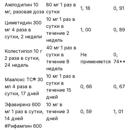
Амлодипин 10
80 мг 1 раз в
1, 18
0, 91
мг, разовая доза
сутки
10 мг 1 раз в
Циметидин 300
сутки в
мг 4 раза в
1, 00
0, 89
течение 2
сутки, 2 недели
недель
40 мг 1 раз в
Колестипол 10 г
сутки в
Не
0,
2 раза в сутки,
течение 8
применяется
74**
24 недель
недель
10 мг 1 раз в
Маалокс TC® 30
сутки в
мл 4 раза в
0, 66
0, 67
течение 15
сутки, 17 дней
дней
Эфавиренз 600
10 мг в
мг 1 раз в сутки,
течение 3
0, 59
1, 01
14 дней
дней
#Рифампин 600