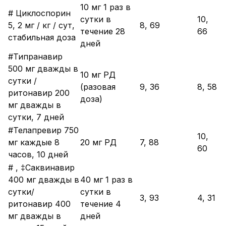
10 мг 1 раз в
# Циклоспорин
сутки в
10,
5, 2 мг / кг / сут,
8, 69
течение 28
66
стабильная доза
дней
#Типранавир
500 мг дважды в
10 мг РД
сутки /
(разовая
9, 36
8, 58
ритонавир 200
доза)
мг дважды в
сутки, 7 дней
#Телапревир 750
10,
мг каждые 8
20 мг РД
7, 88
60
часов, 10 дней
# , ‡Саквинавир
400 мг дважды в
40 мг 1 раз в
сутки/
сутки в
3, 93
4, 31
ритонавир 400
течение 4
мг дважды в
дней