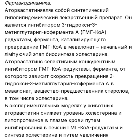
Фармакодинамика.
Аторвастатинявляє собой синтетический
гиполипидемический лекарственный препарат. Он
является ингибитором 3-гидрокси-3-
метилглутарил-кофермента А (ГМГ-КоА)
редуктазы, фермента, катализирующего
превращение ГМГ-КоА в мевалонат ‒ начальный и
лімітуючий этап биосинтеза холестерина.
Аторвастатинє селективным конкурентным
ингибитором ГМГ-КоА-редуктазы, фермента, от
которого зависит скорость превращения 3-
гидрокси-3-метилглутарил-кофермента A в
мевалонат, вещество-предшественник стеролов,
в том числе холестерина.
В экспериментальных моделях у животных
аторвастатин снижает уровень холестерина и
липопротеинов в плазме крови путем
ингибирования в печени ГМГ-КоА-редуктазы и
синтеза холестерина и путем увеличения