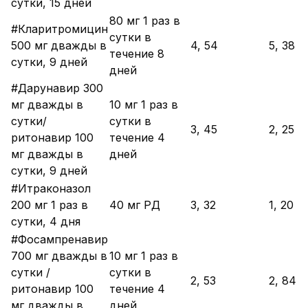
сутки, 15 дней
80 мг 1 раз в
#Кларитромицин
сутки в
500 мг дважды в
4, 54
5, 38
течение 8
сутки, 9 дней
дней
#Дарунавир 300
мг дважды в
10 мг 1 раз в
сутки/
сутки в
3, 45
2, 25
ритонавир 100
течение 4
мг дважды в
дней
сутки, 9 дней
#Итраконазол
200 мг 1 раз в
40 мг РД
3, 32
1, 20
сутки, 4 дня
#Фосампренавир
700 мг дважды в
10 мг 1 раз в
сутки /
сутки в
2, 53
2, 84
ритонавир 100
течение 4
мг дважды в
дней