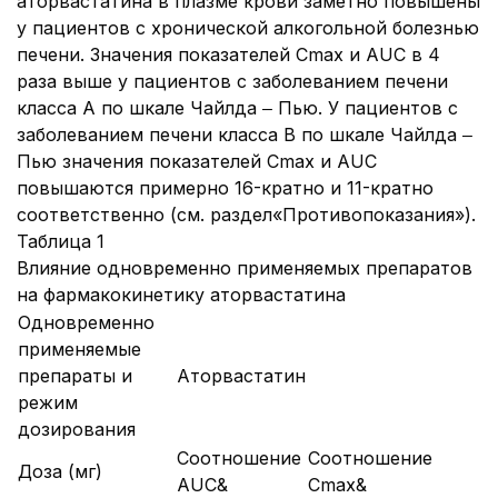
аторвастатина в плазме крови заметно повышены
у пациентов с хронической алкогольной болезнью
печени. Значения показателей Cmax и AUC в 4
раза выше у пациентов с заболеванием печени
класса А по шкале Чайлда ‒ Пью. У пациентов с
заболеванием печени класса В по шкале Чайлда ‒
Пью значения показателей Cmax и AUC
повышаются примерно 16-кратно и 11-кратно
соответственно (см. раздел
«Противопоказания»).
Таблица 1
Влияние одновременно применяемых препаратов
на фармакокинетику аторвастатина
Одновременно
применяемые
препараты и
Аторвастатин
режим
дозирования
Соотношение
Соотношение
Доза (мг)
AUC&
Cmax&