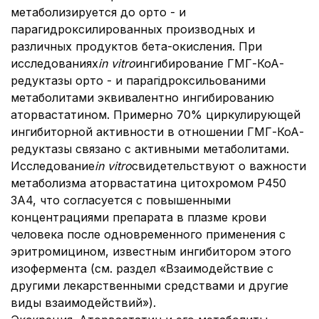
метаболизируется до орто - и
парагидроксилированных производных и
различных продуктов бета-окисления. При
исследованиях
in vitro
ингибирование ГМГ-КоА-
редуктазы орто - и парагідроксильованими
метаболитами эквивалентно ингибированию
аторвастатином. Примерно 70% циркулирующей
ингибиторной активности в отношении ГМГ-КоА-
редуктазы связано с активными метаболитами.
Исследование
in vitro
свидетельствуют о важности
метаболизма аторвастатина цитохромом P450
3A4, что согласуется с повышенными
концентрациями препарата в плазме крови
человека после одновременного применения с
эритромицином, известным ингибитором этого
изофермента (см. раздел «Взаимодействие с
другими лекарственными средствами и другие
виды взаимодействий»).