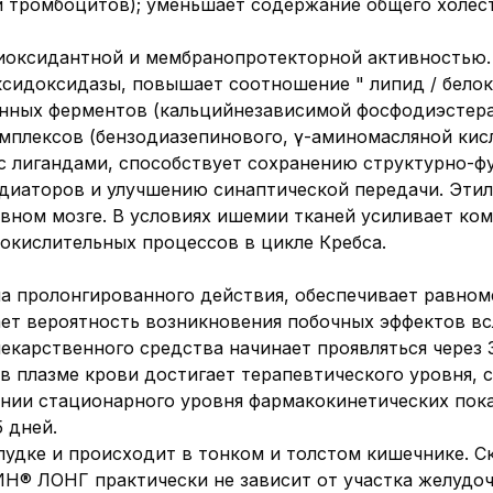
и тромбоцитов); уменьшает содержание общего холес
иоксидантной и мембранопротекторной активностью.
сидоксидазы, повышает соотношение " липид / белок
нных ферментов (кальцийнезависимой фосфодиэстера
мплексов (бензодиазепинового, γ-аминомасляной кисл
 с лигандами, способствует сохранению структурно-
диаторов и улучшению синаптической передачи. Эти
вном мозге. В условиях ишемии тканей усиливает ко
 окислительных процессов в цикле Кребса.
 пролонгированного действия, обеспечивает равно
жает вероятность возникновения побочных эффектов в
екарственного средства начинает проявляться через 3
 плазме крови достигает терапевтического уровня, 
лении стационарного уровня фармакокинетических пока
 дней.
лудке и происходит в тонком и толстом кишечнике. 
® ЛОНГ практически не зависит от участка желудоч