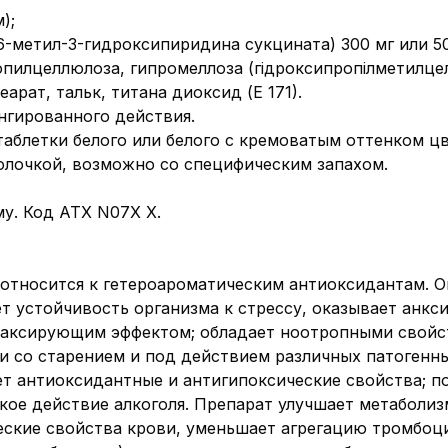
);
6-метил-3-гидроксипиридина сукцината) 300 мг или 50
пилцеллюлоза, гипромеллоза (гідроксипропілметилце
арат, тальк, титана диоксид (Е 171).
нгированного действия.
таблетки белого или белого с кремоватым оттенком ц
олочкой, возможно со специфическим запахом.
у. Код АТХ N07X X.
относится к гетероароматическим антиоксидантам. О
т устойчивость организма к стрессу, оказывает анкс
аксирующим эффектом; обладает ноотропными свойс
и со старением и под действием различных патогенн
ет антиоксидантные и антигипоксические свойства; 
кое действие алкоголя. Препарат улучшает метаболиз
еские свойства крови, уменьшает агрегацию тромбоц