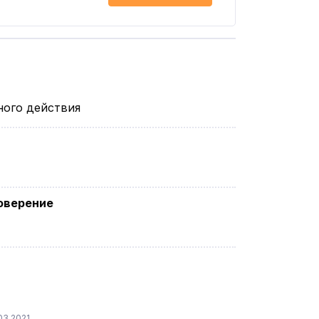
ного действия
оверение
03.2021