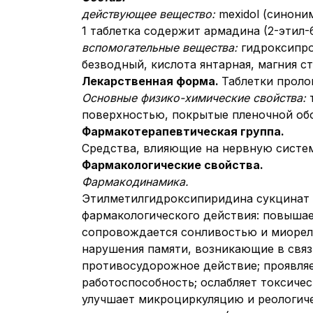
действующее вещество:
mexidol (синоним
1 таблетка содержит армадина (2-этил-
вспомогательные вещества:
гидроксипро
безводный, кислота янтарная, магния сте
Лекарственная форма.
Таблетки проло
Основные физико-химические свойства:
поверхностью, покрытые пленочной об
Фармакотерапевтическая группа.
Средства, влияющие на нервную систем
Фармакологические свойства.
Фармакодинамика.
Этилметилгидроксипиридина сукцинат 
фармакологического действия: повышае
сопровождается сонливостью и миорел
нарушения памяти, возникающие в связ
противосудорожное действие; проявля
работоспособность; ослабляет токсичес
улучшает микроциркуляцию и реологич