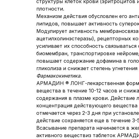
структуры клеток крови (эритроцитов 
плотности.
Механизм действия обусловлен его ант
липидов, повышает активность суперок
Модулирует активность мембраносвяза
ацетилхолинэстеразы), рецепторных ко
усиливает их способность связываться
биомембран, транспортировке нейроме
повышает содержание дофамина в голо
гликолиза и снижает степень угнетения
Фармакокинетика.
АРМАДИН ® ЛОНГ-лекарственная форма
вещества в течение 10-12 часов и сни
содержания в плазме крови. Действие л
концентрация действующего вещества в
отмечается через 2-3 дня при установ
действие сохраняется еще в течение 3-5
Всасывание препарата начинается в же
активного веществиз таблеток АРМАДИН