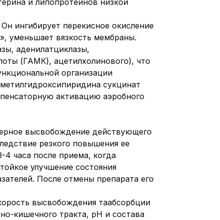
терина и липопротеинов низкой
 Он ингибирует перекисное окисление
», уменьшает вязкость мембраны.
зы, аденилатциклазы,
оты (ГАМК), ацетилхолинового), что
функциональной организации
лметилгидроксипиридина сукцинат
мпенсаторную активацию аэробного
мерное высвобождение действующего
следствие резкого повышения ее
-4 часа после приема, когда
стойкое улучшение состояния
зателей. После отмены препарата его
Скорость высвобождения таабсорбции
но-кишечного тракта, рН и состава