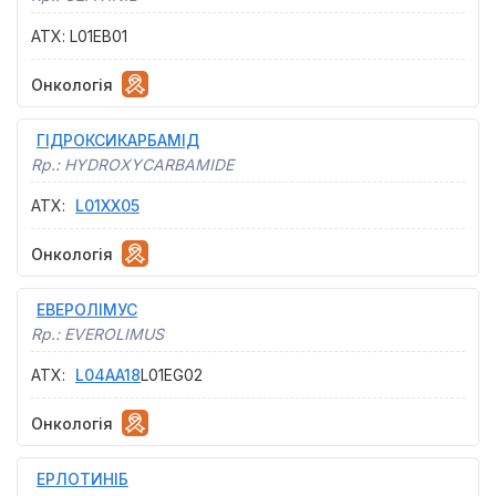
АТХ
:
L01EB01
Онкологія
ГІДРОКСИКАРБАМІД
Rp.:
HYDROXYCARBAMIDE
АТХ
:
L01XX05
Онкологія
ЕВЕРОЛІМУС
Rp.:
EVEROLIMUS
АТХ
:
L04AA18
L01EG02
Онкологія
ЕРЛОТИНІБ