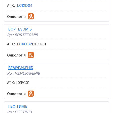
АТХ
:
L01XD04
Онкологія
БОРТЕЗОМІБ
Rp.:
BORTEZOMIB
АТХ
:
L01XX32
L01XG01
Онкологія
ВЕМУРАФЕНІБ
Rp.:
VEMURAFENIB
АТХ
:
L01EC01
Онкологія
ГЕФІТИНІБ
Rp.:
GEFITINIB