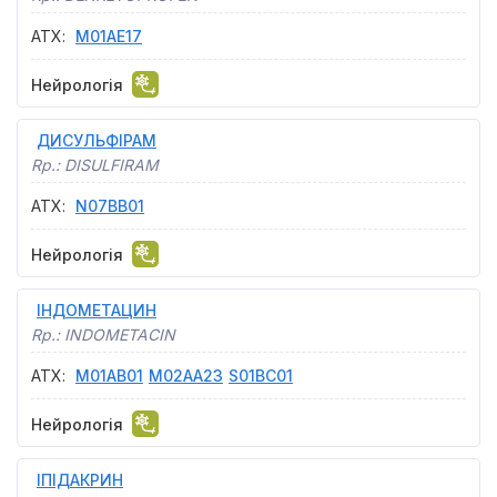
АТХ
:
M01AE17
Нейрологія
ДИСУЛЬФІРАМ
Rp.:
DISULFIRAM
АТХ
:
N07BB01
Нейрологія
ІНДОМЕТАЦИН
Rp.:
INDOMETACIN
АТХ
:
M01AB01
M02AA23
S01BC01
Нейрологія
ІПІДАКРИН