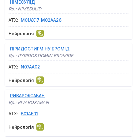
НІМЕСУЛІД
Rp.:
NIMESULID
АТХ
:
M01AX17
M02AA26
Нейрологія
ПІРИДОСТИГМІНУ БРОМІД
Rp.:
PYRIDOSTIGMIN BROMIDE
АТХ
:
N07AA02
Нейрологія
РИВАРОКСАБАН
Rp.:
RIVAROXABAN
АТХ
:
B01AF01
Нейрологія