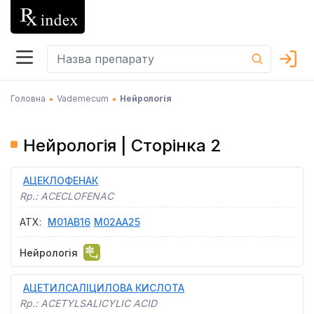
Головна
Vademecum
Нейрологія
Нейрологія | Сторінка 2
АЦЕКЛОФЕНАК
Rp.:
ACECLOFENAC
АТХ
:
M01AB16
M02AA25
Нейрологія
АЦЕТИЛСАЛІЦИЛОВА КИСЛОТА
Rp.:
ACETYLSALICYLIC ACID