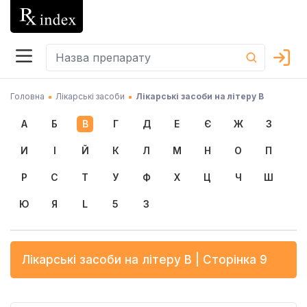
Головна
Лікарські засоби
Лікарські засоби на літеру В
А
Б
В
Г
Д
Е
Є
Ж
З
И
І
Й
К
Л
М
Н
О
П
Р
С
Т
У
Ф
Х
Ц
Ч
Ш
Ю
Я
L
5
3
Лікарські засоби на літеру
В
| Сторінка 9