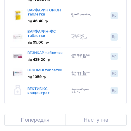
ВАРФАРИН ОРІОН
таблетки
Оріон Корпорейшн
,
Rp
FI
46.40
від
грн
ВАРФАРИН-ФС
таблетки
ТОВ АСІНО
Rp
УКРАЇНА
,
UA
95.00
від
грн
ВЕЗИКАР таблетки
Астеллас Фарма
Rp
Юроп Б.В.
,
NL
439.20
від
грн
ВЕЗОМНІ таблетки
Астеллас Фарма
Rp
Юроп Б.В.
,
NL
1059
від
грн
ВЕКТИБІКС
Амджен Європа
Rp
Б.В.
,
NL
концентрат
Попередня
Previous
Наступна
Next