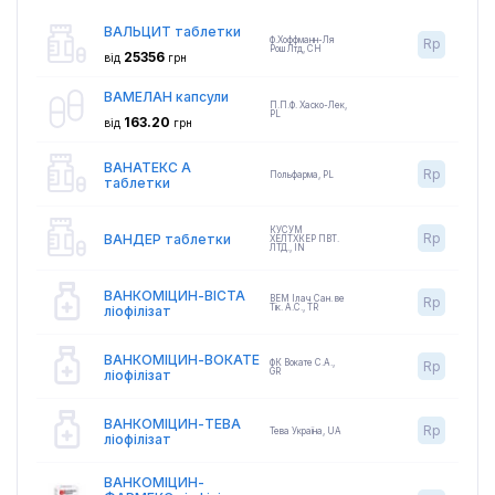
ВАЛЬЦИТ таблетки
Ф.Хоффманн-Ля
Rp
Рош Лтд
,
CH
25356
від
грн
ВАМЕЛАН капсули
П.П.Ф. Хаско-Лек
,
PL
163.20
від
грн
ВАНАТЕКС А
Rp
Польфарма
,
PL
таблетки
КУСУМ
Rp
ВАНДЕР таблетки
ХЕЛТХКЕР ПВТ.
ЛТД.
,
IN
ВАНКОМІЦИН-ВІСТА
ВЕМ Ілач Сан. ве
Rp
Тік. А.С.
,
TR
ліофілізат
ВАНКОМІЦИН-ВОКАТЕ
ФК Вокате С.А.
,
Rp
GR
ліофілізат
ВАНКОМІЦИН-ТЕВА
Rp
Тева Україна
,
UA
ліофілізат
ВАНКОМІЦИН-