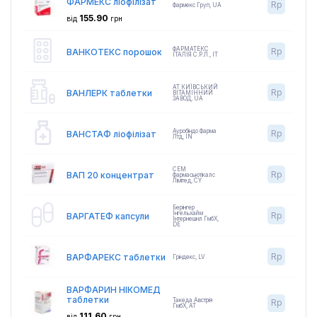
ФАРМЕКС ліофілізат
Rp
Фармекс Груп
,
UA
155.90
від
грн
ФАРМАТЕКС
Rp
ВАНКОТЕКС порошок
ІТАЛІЯ С.Р.Л.
,
IT
АТ КИЇВСЬКИЙ
Rp
ВАНЛЕРК таблетки
ВІТАМІННИЙ
ЗАВОД
,
UA
Ауробіндо Фарма
Rp
ВАНСТАФ ліофілізат
Лтд
,
IN
СЕМ
Rp
ВАП 20 концентрат
Фармасьютікалс
Лімітед
,
CY
Берінгер
Інгельхайм
Rp
ВАРГАТЕФ капсули
Інтернешнл ГмбХ
,
DE
Rp
ВАРФАРЕКС таблетки
Гріндекс
,
LV
ВАРФАРИН НІКОМЕД
таблетки
Такеда Австрія
Rp
ГмбХ
,
AT
111.60
від
грн