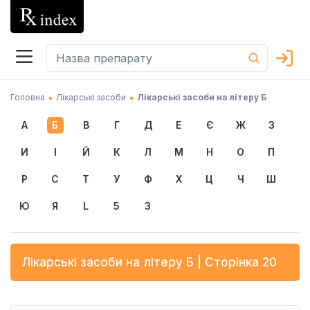
Головна
Лікарські засоби
Лікарські засоби на літеру Б
А
Б
В
Г
Д
Е
Є
Ж
З
И
І
Й
К
Л
М
Н
О
П
Р
С
Т
У
Ф
Х
Ц
Ч
Ш
Ю
Я
L
5
3
Лікарські засоби на літеру
Б
| Сторінка 20