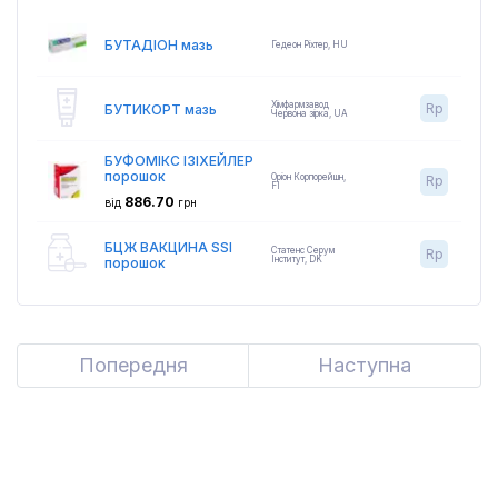
БУТАДІОН мазь
Гедеон Ріхтер
,
HU
Хімфармзавод
Rp
БУТИКОРТ мазь
Червона зірка
,
UA
БУФОМІКС ІЗІХЕЙЛЕР
порошок
Оріон Корпорейшн
,
Rp
FI
886.70
від
грн
БЦЖ ВАКЦИНА SSI
Статенс Серум
Rp
Інститут
,
DK
порошок
Попередня
Previous
Наступна