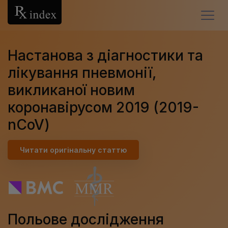
У
Настанова з діагностики та
Гла
лікування пневмонії,
Лек
викликаної новим
Что
сре
коронавірусом 2019 (2019-
Про
nCoV)
Кла
Читати оригінальну статтю
Пр
Биб
Кон
Польове дослідження