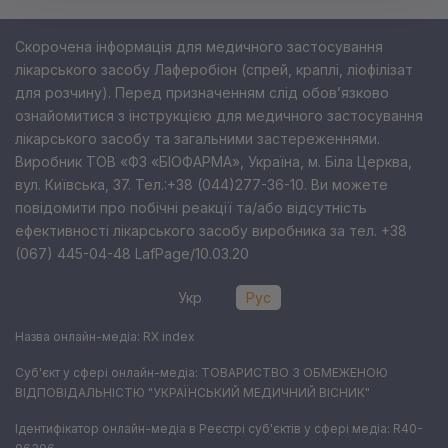
Скорочена інформація для медичного застосування
лікарського засобу Лаферобіон (спрей, краплі, ліофілізат
для розчину). Перед призначенням слід обов’язково
ознайомитися з інструкцією для медичного застосування
лікарського засобу та загальними застереженнями.
Виробник ТОВ «ФЗ «БІОФАРМА», Україна, м. Біла Церква,
вул. Київська, 37. Тел.:+38 (044)277-36-10. Ви можете
повідомити про побічні реакції та/або відсутність
ефективності лікарського засобу виробника за тел. +38
(067) 445-04-48 LafPage/10.03.20
Укр
Рус
Назва онлайн-медіа: RX index
Суб'єкт у сфері онлайн-медіа: ТОВАРИСТВО З ОБМЕЖЕНОЮ
ВІДПОВІДАЛЬНІСТЮ "УКРАЇНСЬКИЙ МЕДИЧНИЙ ВІСНИК"
Ідентифікатор онлайн-медіа в Реєстрі суб'єктів у сфері медіа: R40-