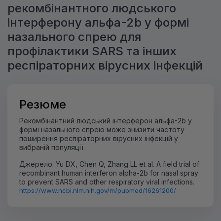
рекомбінантного людського
інтерферону альфа-2b у формі
назального спрею для
профілактики SARS та інших
респіраторних вірусних інфекцій
Резюме
Рекомбінантний людський інтерферон альфа-2b у
формі назального спрею може знизити частоту
поширення респіраторних вірусних інфекцій у
вибраній популяції.
Джерело: Yu DX, Chen Q, Zhang LL et al. A field trial of
recombinant human interferon alpha-2b for nasal spray
to prevent SARS and other respiratory viral infections.
https://www.ncbi.nlm.nih.gov/m/pubmed/16261200/