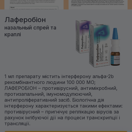
Лаферобіон
назальный спрей та
краплі
1 мл препарату містить інтерферону альфа-2b
рекомбінантного людини 100 000 МО;
ЛАФЕРОБІОН – противірусний, антимікробний,
протизапальний, імуномодулюючий,
антипроліферативний засіб. Біологічна дія
інтерферону характеризується такими ефектами:
противірусний – пригнічує реплікацію вірусів за
рахунок інгібуючої дії на процеси транскрипції і
трансляції.