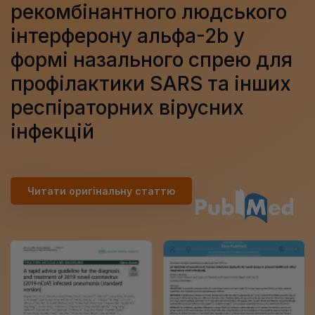
рекомбінантного людського
інтерферону альфа-2b у
формі назального спрею для
профілактики SARS та інших
респіраторних вірусних
інфекцій
Читати оригінальну статтю