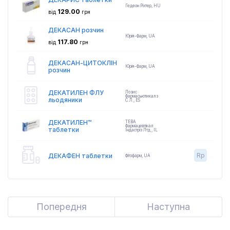
Гедеон Ріхтер
,
HU
129.00
від
грн
ДЕКАСАН розчин
Юрія-Фарм
,
UA
117.80
від
грн
ДЕКАСАН-ЦИТОКЛІН
Юрія-Фарм
,
UA
розчин
ДЕКАТИЛЕН ФЛУ
Лозис
Фармасьютикалз
льодяники
С.Л.
,
ES
ДЕКАТИЛЕН™
ТЕВА
Фармацевтікал
таблетки
Індастріз Лтд.
,
IL
Rp
ДЕКАФЕН таблетки
Фітофарм
,
UA
Попередня
Previous
Наступна
Next