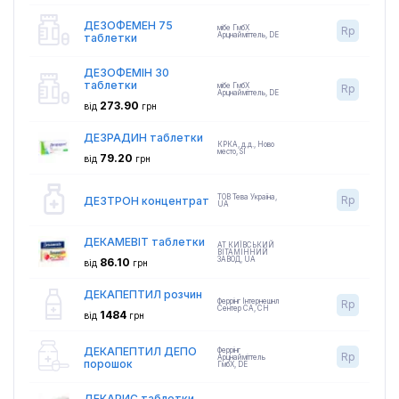
ДЕЗОФЕМЕН 75
мібе ГмбХ
Rp
Арцнайміттель
,
DE
таблетки
ДЕЗОФЕМІН 30
таблетки
мібе ГмбХ
Rp
Арцнайміттель
,
DE
273.90
від
грн
ДЕЗРАДИН таблетки
КРКА, д.д., Ново
место
,
SI
79.20
від
грн
ТОВ Тева Україна
,
Rp
ДЕЗТРОН концентрат
UA
ДЕКАМЕВІТ таблетки
АТ КИЇВСЬКИЙ
ВІТАМІННИЙ
ЗАВОД
,
UA
86.10
від
грн
ДЕКАПЕПТИЛ розчин
Феррінг Інтернешнл
Rp
Сентер СА
,
CH
1484
від
грн
ДЕКАПЕПТИЛ ДЕПО
Феррінг
Rp
Арцнайміттель
порошок
ГмбХ
,
DE
ДЕКАРИС таблетки