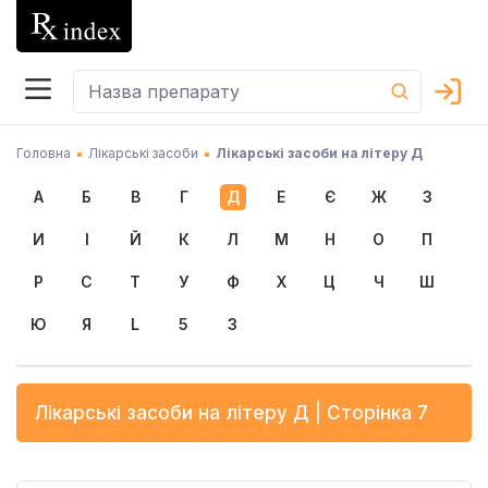
Головна
Лікарські засоби
Лікарські засоби на літеру Д
А
Б
В
Г
Д
Е
Є
Ж
З
И
І
Й
К
Л
М
Н
О
П
Р
С
Т
У
Ф
Х
Ц
Ч
Ш
Ю
Я
L
5
3
Лікарські засоби на літеру
Д
| Сторінка 7