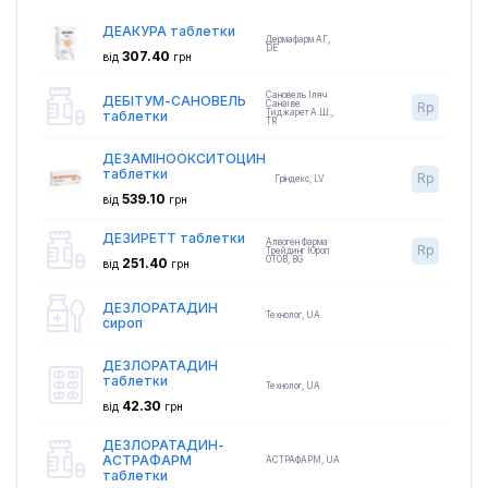
ДЕАКУРА таблетки
Дермафарм АГ
,
DE
307.40
від
грн
Сановель Іляч
ДЕБІТУМ-САНОВЕЛЬ
Санаі ве
Rp
Тиджарет А.Ш.
,
таблетки
TR
ДЕЗАМІНООКСИТОЦИН
таблетки
Rp
Гріндекс
,
LV
539.10
від
грн
ДЕЗИРЕТТ таблетки
Алвоген Фарма
Rp
Трейдинг Юроп
ОТОВ
,
BG
251.40
від
грн
ДЕЗЛОРАТАДИН
Технолог
,
UA
сироп
ДЕЗЛОРАТАДИН
таблетки
Технолог
,
UA
42.30
від
грн
ДЕЗЛОРАТАДИН-
АСТРАФАРМ
АСТРАФАРМ
,
UA
таблетки