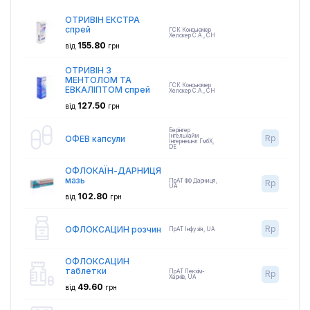
ОТРИВІН ЕКСТРА
спрей
ГСК Консьюмер
Хелскер С.А.
,
CH
155.80
від
грн
ОТРИВІН З
МЕНТОЛОМ ТА
ГСК Консьюмер
ЕВКАЛІПТОМ спрей
Хелскер С.А.
,
CH
127.50
від
грн
Берінгер
Інгельхайм
Rp
ОФЕВ капсули
Інтернешнл ГмбХ
,
DE
ОФЛОКАЇН-ДАРНИЦЯ
мазь
ПрАТ ФФ Дарниця
,
Rp
UA
102.80
від
грн
Rp
ОФЛОКСАЦИН розчин
ПрАТ Інфузія
,
UA
ОФЛОКСАЦИН
таблетки
ПрАТ Лекхім-
Rp
Харків
,
UA
49.60
від
грн