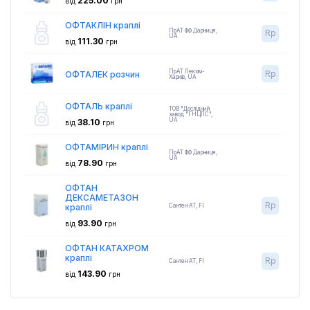
225.00
від
грн
ОФТАКЛІН краплі
ПрАТ ФФ Дарниця
,
Rp
UA
111.30
від
грн
ПрАТ Лекхім-
Rp
ОФТАЛЕК розчин
Харків
,
UA
ОФТАЛЬ краплі
ТОВ "Дослідний
завод "ГНЦЛС"
,
UA
38.10
від
грн
ОФТАМІРИН краплі
ПрАТ ФФ Дарниця
,
UA
78.90
від
грн
ОФТАН
ДЕКСАМЕТАЗОН
Rp
краплі
Сантен АТ
,
FI
93.90
від
грн
ОФТАН КАТАХРОМ
краплі
Rp
Сантен АТ
,
FI
143.90
від
грн