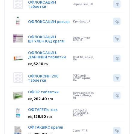
ОФЛОКСАЦИН
Rp
Червона зірка
,
UA
таблетки
Rp
ОФЛОКСАЦИН розчин
Юрія-Фарм
,
UA
ОФЛОКСАЦИН
Фарма Штульн
Rp
ГмбХ
,
DE
ШТУЛЬН ЮД краплі
ОФЛОКСАЦИН-
ДАРНИЦЯ таблетки
ПрАТ ФФ Дарниця
,
Rp
UA
52.10
від
грн
ОФЛОКСИН 200
ТОВ Санофі-
Rp
Авентіс Україна
,
таблетки
UA
ОФОР таблетки
Евертоджен Лайф
Rp
Саєнсиз Лімітед
,
IN
292.40
від
грн
ОФТАГЕЛЬ гель
УРСАФАРМ
Арцнайміттель
ГмбХ
,
DE
129.50
від
грн
ОФТАКВІКС краплі
Rp
Сантен АТ
,
FI