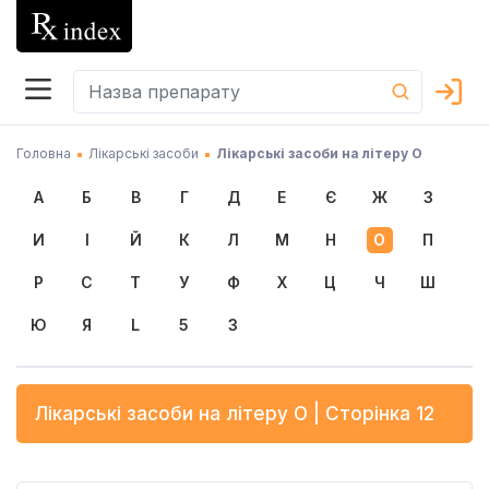
Головна
Лікарські засоби
Лікарські засоби на літеру О
А
Б
В
Г
Д
Е
Є
Ж
З
И
І
Й
К
Л
М
Н
О
П
Р
С
Т
У
Ф
Х
Ц
Ч
Ш
Ю
Я
L
5
3
Лікарські засоби на літеру
О
| Сторінка 12